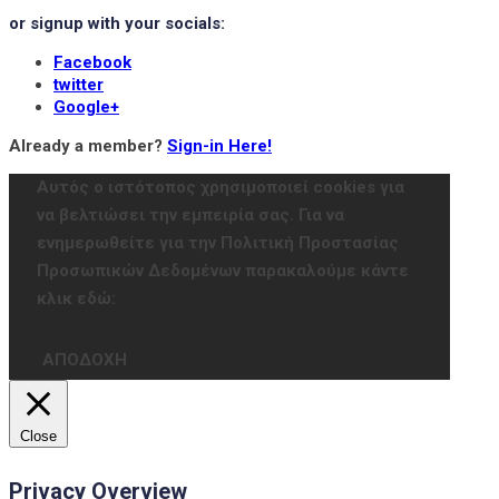
or signup with your socials:
Facebook
twitter
Google+
Already a member?
Sign-in Here!
Αυτός ο ιστότοπος χρησιμοποιεί cookies για
να βελτιώσει την εμπειρία σας. Για να
ενημερωθείτε για την Πολιτική Προστασίας
Προσωπικών Δεδομένων παρακαλούμε κάντε
κλικ εδώ:
ΑΠΟΔΟΧΗ
Close
Privacy Overview