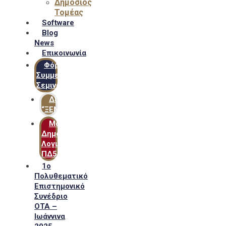
Δημόσιος
Τομέας
Software
Blog
News
Επικοινωνία
Φόρμα
Συμμετοχής
Σεμιναρίων
Δίκτυο
“ΞΕΝΟΦΩΝ”
Μακροχρόνιο
Δημόσιο
Λογιστικό
ΠΔ54
1ο
Πολυθεματικό
Επιστημονικό
Συνέδριο
ΟΤΑ –
Ιωάννινα