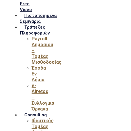
Free
Video
Πιστοποιημένα
Σεμινάρια
Τράπεζες
Πληροφοριών
Payroll
Δημοσίου
–
Τομέας
Μισθοδοσίας
Έσοδα
Εν
Δήμω
e-
Airetos
–
Συλλογικά
Όργανα
Consulting
Ιδιωτικός
Τομέας