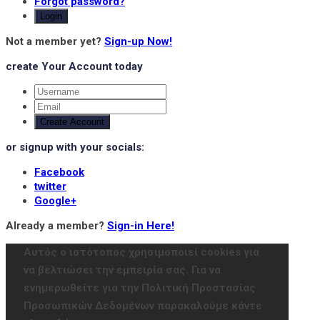
Forgot password?
Login
Not a member yet?
Sign-up Now!
create Your Account today
Create Account
or signup with your socials:
Facebook
twitter
Google+
Already a member?
Sign-in Here!
Αυτός ο ιστότοπος χρησιμοποιεί cookies για
να βελτιώσει την εμπειρία σας. Για να
ενημερωθείτε για την Πολιτική Προστασίας
Προσωπικών Δεδομένων παρακαλούμε κάντε