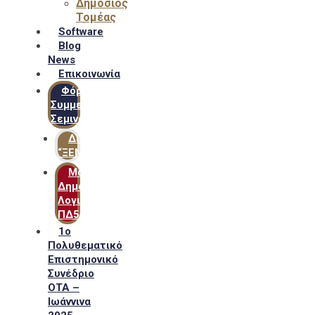
Δημόσιος
Τομέας
Software
Blog
News
Επικοινωνία
Φόρμα
Συμμετοχής
Σεμιναρίων
Δίκτυο
“ΞΕΝΟΦΩΝ”
Μακροχρόνιο
Δημόσιο
Λογιστικό
ΠΔ54
1ο
Πολυθεματικό
Επιστημονικό
Συνέδριο
ΟΤΑ –
Ιωάννινα