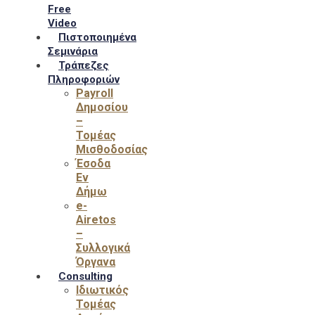
Free
Video
Πιστοποιημένα
Σεμινάρια
Τράπεζες
Πληροφοριών
Payroll
Δημοσίου
–
Τομέας
Μισθοδοσίας
Έσοδα
Εν
Δήμω
e-
Airetos
–
Συλλογικά
Όργανα
Consulting
Ιδιωτικός
Τομέας