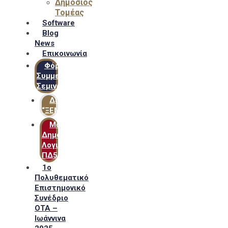
Δημόσιος
Τομέας
Software
Blog
News
Επικοινωνία
Φόρμα
Συμμετοχής
Σεμιναρίων
Δίκτυο
“ΞΕΝΟΦΩΝ”
Μακροχρόνιο
Δημόσιο
Λογιστικό
ΠΔ54
1ο
Πολυθεματικό
Επιστημονικό
Συνέδριο
ΟΤΑ –
Ιωάννινα