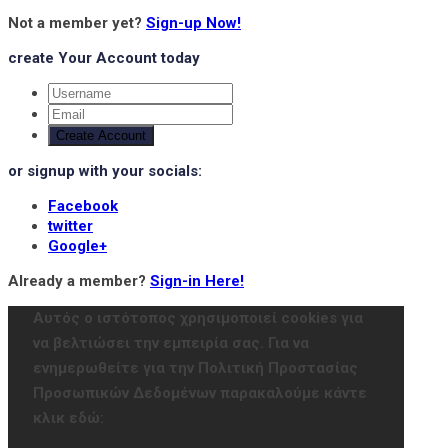
Not a member yet?
Sign-up Now!
create Your Account today
Create Account
or signup with your socials:
Facebook
twitter
Google+
Already a member?
Sign-in Here!
Αυτός ο ιστότοπος χρησιμοποιεί cookies για
να βελτιώσει την εμπειρία σας. Για να
ενημερωθείτε για την Πολιτική Προστασίας
Προσωπικών Δεδομένων παρακαλούμε κάντε
κλικ εδώ: