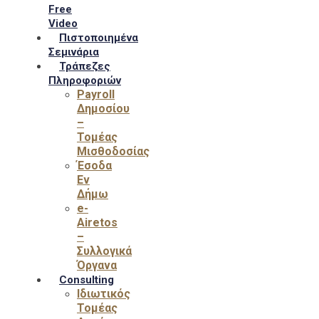
Free
Video
Πιστοποιημένα
Σεμινάρια
Τράπεζες
Πληροφοριών
Payroll
Δημοσίου
–
Τομέας
Μισθοδοσίας
Έσοδα
Εν
Δήμω
e-
Airetos
–
Συλλογικά
Όργανα
Consulting
Ιδιωτικός
Τομέας