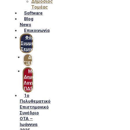
Δημόσιος
Τομέας
Software
Blog
News
Επικοινωνία
Φόρμα
Συμμετοχής
Σεμιναρίων
Δίκτυο
“ΞΕΝΟΦΩΝ”
Μακροχρόνιο
Δημόσιο
Λογιστικό
ΠΔ54
1ο
Πολυθεματικό
Επιστημονικό
Συνέδριο
ΟΤΑ –
Ιωάννινα