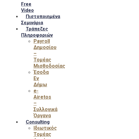
Free
Video
Πιστοποιημένα
Σεμινάρια
Τράπεζες
Πληροφοριών
Payroll
Δημοσίου
–
Τομέας
Μισθοδοσίας
Έσοδα
Εν
Δήμω
e-
Airetos
–
Συλλογικά
Όργανα
Consulting
Ιδιωτικός
Τομέας