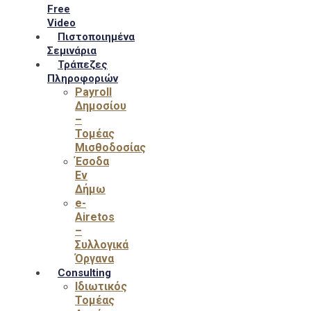
Free
Video
Πιστοποιημένα
Σεμινάρια
Τράπεζες
Πληροφοριών
Payroll
Δημοσίου
–
Τομέας
Μισθοδοσίας
Έσοδα
Εν
Δήμω
e-
Airetos
–
Συλλογικά
Όργανα
Consulting
Ιδιωτικός
Τομέας