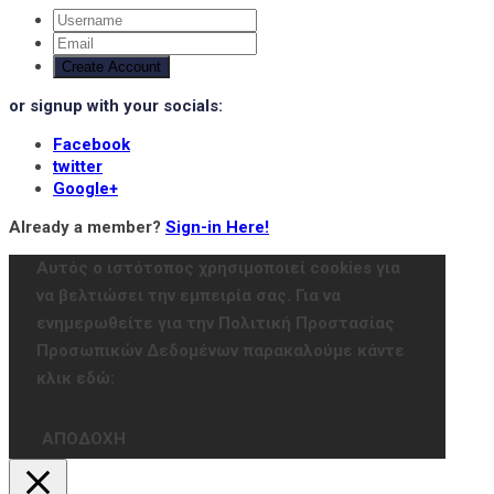
Create Account
or signup with your socials:
Facebook
twitter
Google+
Already a member?
Sign-in Here!
Αυτός ο ιστότοπος χρησιμοποιεί cookies για
να βελτιώσει την εμπειρία σας. Για να
ενημερωθείτε για την Πολιτική Προστασίας
Προσωπικών Δεδομένων παρακαλούμε κάντε
κλικ εδώ:
ΑΠΟΔΟΧΗ