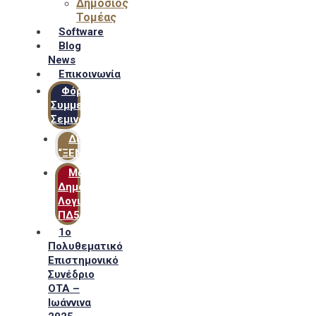
Δημόσιος
Τομέας
Software
Blog
News
Επικοινωνία
Φόρμα
Συμμετοχής
Σεμιναρίων
Δίκτυο
“ΞΕΝΟΦΩΝ”
Μακροχρόνιο
Δημόσιο
Λογιστικό
ΠΔ54
1ο
Πολυθεματικό
Επιστημονικό
Συνέδριο
ΟΤΑ –
Ιωάννινα