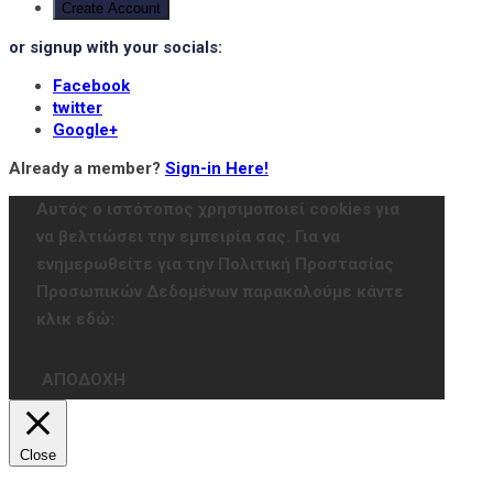
Create Account
or signup with your socials:
Facebook
twitter
Google+
Already a member?
Sign-in Here!
Αυτός ο ιστότοπος χρησιμοποιεί cookies για
να βελτιώσει την εμπειρία σας. Για να
ενημερωθείτε για την Πολιτική Προστασίας
Προσωπικών Δεδομένων παρακαλούμε κάντε
κλικ εδώ:
ΑΠΟΔΟΧΗ
Close