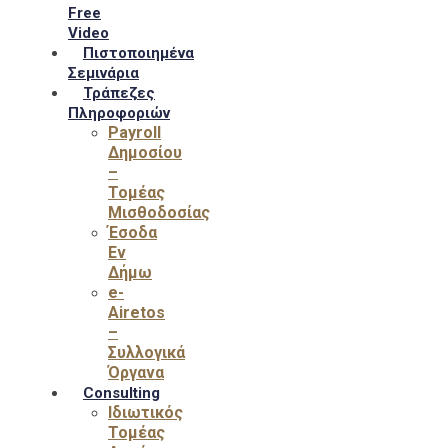
Free
Video
Πιστοποιημένα
Σεμινάρια
Τράπεζες
Πληροφοριών
Payroll
Δημοσίου
–
Τομέας
Μισθοδοσίας
Έσοδα
Εν
Δήμω
e-
Airetos
–
Συλλογικά
Όργανα
Consulting
Ιδιωτικός
Τομέας