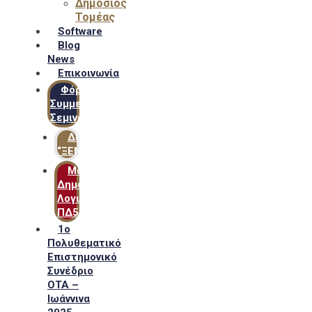
Δημόσιος
Τομέας
Software
Blog
News
Επικοινωνία
Φόρμα
Συμμετοχής
Σεμιναρίων
Δίκτυο
“ΞΕΝΟΦΩΝ”
Μακροχρόνιο
Δημόσιο
Λογιστικό
ΠΔ54
1ο
Πολυθεματικό
Επιστημονικό
Συνέδριο
ΟΤΑ –
Ιωάννινα