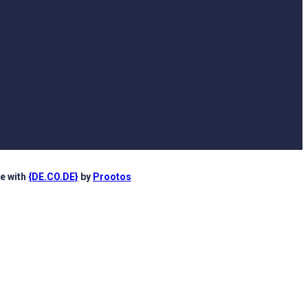
e with
{DE.CO.DE}
by
Prootos