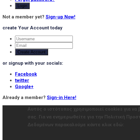
Login
Not a member yet?
Sign-up Now!
create Your Account today
Create Account
or signup with your socials:
Facebook
twitter
Google+
Already a member?
Sign-in Here!
Αυτός ο ιστότοπος χρησιμοποιεί cookies για να 
σας. Για να ενημερωθείτε για την Πολιτική Πρ
Δεδομένων παρακαλούμε κάντε κλικ εδώ: