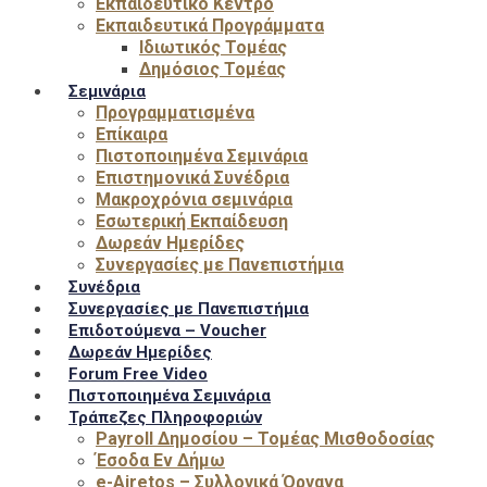
Εκπαιδευτικό Κέντρο
Εκπαιδευτικά Προγράμματα
Ιδιωτικός Τομέας
Δημόσιος Τομέας
Σεμινάρια
Προγραμματισμένα
Επίκαιρα
Πιστοποιημένα Σεμινάρια
Επιστημονικά Συνέδρια
Μακροχρόνια σεμινάρια
Εσωτερική Εκπαίδευση
Δωρεάν Ημερίδες
Συνεργασίες με Πανεπιστήμια
Συνέδρια
Συνεργασίες με Πανεπιστήμια
Επιδοτούμενα – Voucher
Δωρεάν Ημερίδες
Forum Free Video
Πιστοποιημένα Σεμινάρια
Τράπεζες Πληροφοριών
Payroll Δημοσίου – Τομέας Μισθοδοσίας
Έσοδα Εν Δήμω
e-Airetos – Συλλογικά Όργανα