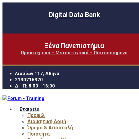
Digital Data Bank
Ξένα Πανεπιστήμια
Προπτυχιακά – Μεταπτυχιακά – Πιστοποιημένα
Λιοσίων 117, Αθήνα
2130716370
Δ - Π: 8:00 - 16:00
Εταιρεία
Προφίλ
Διοικητική Δομή
Όραμα & Αποστολή
Ποιότητα