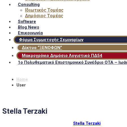
Consulting
Ιδιωτικός Τομέας
Δημόσιος Τομέας
Software
Blog News
Επικοινωνία
Φόρμα Συμμετοχής Σεμιναρίων
Δίκτυο “ΞΕΝΟΦΩΝ”
Μακροχρόνιο Δημόσιο Λογιστικό ΠΔ54
1ο Πολυθεματικό Επιστημονικό Συνέδριο ΟΤΑ – Ιωάν
Home
User
Stella Terzaki
Stella Terzaki