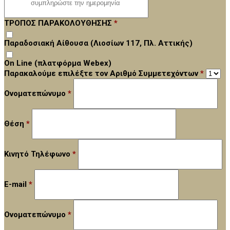
ΤΡΟΠΟΣ ΠΑΡΑΚΟΛΟΥΘΗΣΗΣ
*
Παραδοσιακή Αίθουσα (Λιοσίων 117, Πλ. Αττικής)
On Line (πλατφόρμα Webex)
Παρακαλούμε επιλέξτε τον Αριθμό Συμμετεχόντων
*
Ονοματεπώνυμο
*
Θέση
*
Κινητό Τηλέφωνο
*
E-mail
*
Ονοματεπώνυμο
*