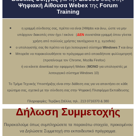
Ψηφιακή Αίθουσα Webex
της
Forum
Training
η γραμμή σύνδεσης σας, πρέπει να είναι 24Mpbs και άνω, ώστε να μην
υπάρχουν διακοπές στον ήχο / εικόνα
(
ΔΕΝ
συνιστάται γραμμή όπου γίνεται
χρήση από πολλούς χρήστες ταυτόχρονα π.χ. syzefxis)
o υπολογιστής σας θα πρέπει να έχει λειτουργικό σύστημα
Windows 7
και άνω
Μπορείτε να παρακολουθήσετε το πρόγραμμα από οποιοδήποτε φυλλομετρητή
(προτείνουμε τον Chrome, Mozilla Firefox)
ή να κάνετε download την εφαρμογή Webex (
ΜΟΝΟ
για υπολογιστές με
λειτουργικό σύστημα Windows 10)
Το Τμήμα Τεχνικής Υποστήριξης είναι στην διάθεση σας για να απαντήσει σε κάθε
ερώτημα σας,
σχετικά με την σύνδεση σας στην Ψηφιακή Πλατφόρμα Εκπαίδευσης
Πληροφορίες: Τερζάκη Στέλλα, τηλ.. 213 0716370 & 380
Δήλωση Συμμετοχής
Παρακαλούμε όπως συμπληρώσετε τα παρακάτω στοιχεία, προκειμένου
να Δηλώσετε Συμμετοχή στο εκπαιδευτικό πρόγραμμα.