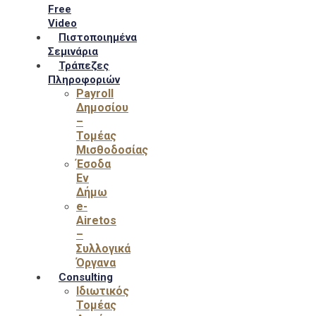
Free
Video
Πιστοποιημένα
Σεμινάρια
Τράπεζες
Πληροφοριών
Payroll
Δημοσίου
–
Τομέας
Μισθοδοσίας
Έσοδα
Εν
Δήμω
e-
Airetos
–
Συλλογικά
Όργανα
Consulting
Ιδιωτικός
Τομέας