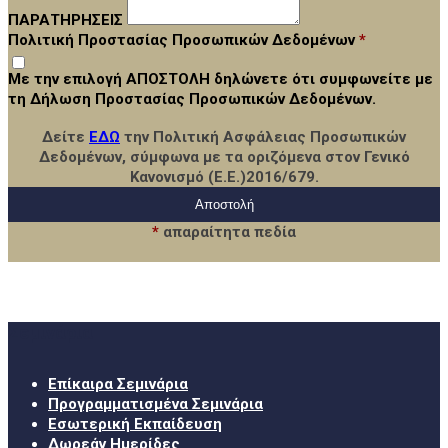
ΠΑΡΑΤΗΡΗΣΕΙΣ
Πολιτική Προστασίας Προσωπικών Δεδομένων
*
Με την επιλογή ΑΠΟΣΤΟΛΗ δηλώνετε ότι συμφωνείτε με
τη Δήλωση Προστασίας Προσωπικών Δεδομένων.
Δείτε
ΕΔΩ
την Πολιτική Ασφάλειας Προσωπικών
Δεδομένων, σύμφωνα με τα οριζόμενα στον Γενικό
Κανονισμό (Ε.Ε.)2016/679.
*
απαραίτητα πεδία
Σεμινάρια
Επίκαιρα Σεμινάρια
Προγραμματισμένα Σεμινάρια
Εσωτερική Εκπαίδευση
Δωρεάν Ημερίδες