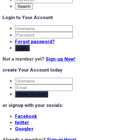
Login to Your Account
Forgot password?
Login
Not a member yet?
Sign-up Now!
create Your Account today
Create Account
or signup with your socials:
Facebook
twitter
Google+
Already a member?
Sign-in Here!