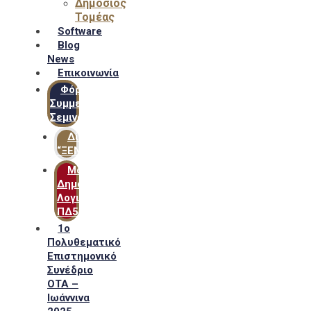
Δημόσιος
Τομέας
Software
Blog
News
Επικοινωνία
Φόρμα
Συμμετοχής
Σεμιναρίων
Δίκτυο
“ΞΕΝΟΦΩΝ”
Μακροχρόνιο
Δημόσιο
Λογιστικό
ΠΔ54
1ο
Πολυθεματικό
Επιστημονικό
Συνέδριο
ΟΤΑ –
Ιωάννινα