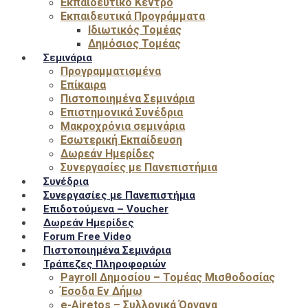
Εκπαιδευτικό Κέντρο
Εκπαιδευτικά Προγράμματα
Ιδιωτικός Τομέας
Δημόσιος Τομέας
Σεμινάρια
Προγραμματισμένα
Επίκαιρα
Πιστοποιημένα Σεμινάρια
Επιστημονικά Συνέδρια
Μακροχρόνια σεμινάρια
Εσωτερική Εκπαίδευση
Δωρεάν Ημερίδες
Συνεργασίες με Πανεπιστήμια
Συνέδρια
Συνεργασίες με Πανεπιστήμια
Επιδοτούμενα – Voucher
Δωρεάν Ημερίδες
Forum Free Video
Πιστοποιημένα Σεμινάρια
Τράπεζες Πληροφοριών
Payroll Δημοσίου – Τομέας Μισθοδοσίας
Έσοδα Εν Δήμω
e-Airetos – Συλλογικά Όργανα