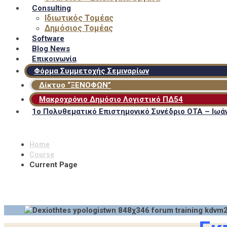
Consulting
Ιδιωτικός Τομέας
Δημόσιος Τομέας
Software
Blog News
Επικοινωνία
Φόρμα Συμμετοχής Σεμιναρίων
Δίκτυο “ΞΕΝΟΦΩΝ”
Μακροχρόνιο Δημόσιο Λογιστικό ΠΔ54
1ο Πολυθεματικό Επιστημονικό Συνέδριο ΟΤΑ – Ιωάν
Home
Course
Current Page