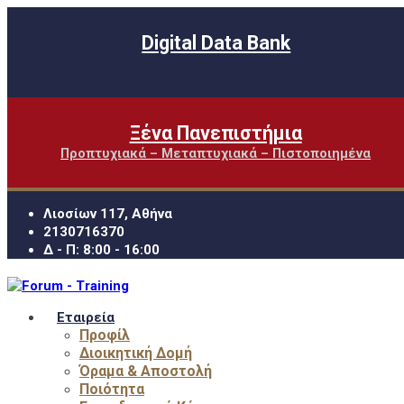
Digital Data Bank
Ξένα Πανεπιστήμια
Προπτυχιακά – Μεταπτυχιακά – Πιστοποιημένα
Λιοσίων 117, Αθήνα
2130716370
Δ - Π: 8:00 - 16:00
Εταιρεία
Προφίλ
Διοικητική Δομή
Όραμα & Αποστολή
Ποιότητα