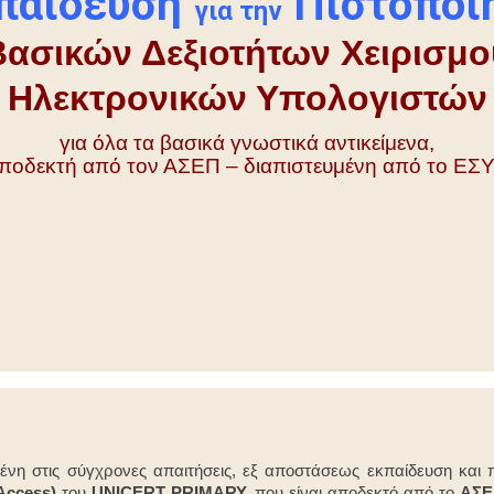
παίδευση
Πιστοποί
για την
Βασικών Δεξιοτήτων Χειρισμο
Ηλεκτρονικών Υπολογιστών
για όλα τα βασικά γνωστικά αντικείμενα,
ποδεκτή από τον ΑΣΕΠ – διαπιστευμένη από το ΕΣ
νη στις σύγχρονες απαιτήσεις, εξ αποστάσεως εκπαίδευση και π
Access)
του
UNICERT PRIMARY,
που είναι αποδεκτό από το
ΑΣ