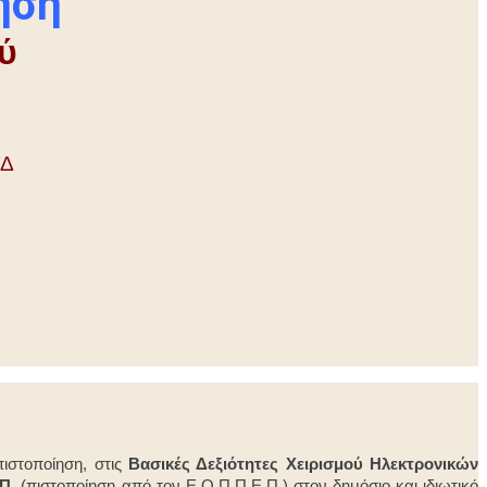
ηση
ύ
ΥΔ
ιστοποίηση, στις
Βασικές Δεξιότητες Χειρισμού Ηλεκτρονικών
ΕΠ
,
(πιστοποίηση από τον Ε.Ο.Π.Π.Ε.Π.) στον δημόσιο και ιδιωτικό