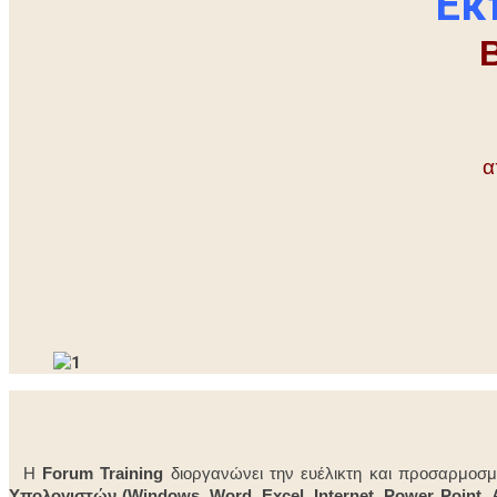
Εκ
α
Η
Forum Training
διοργανώνει την ευέλικτη και προσαρμοσμέ
Υπολογιστών
(Windows, Word, Excel, Internet, Power Point, 