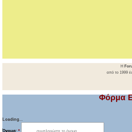
Η
For
από το 1999 έ
Φόρμα Ε
Loading...
Όνομα:
*