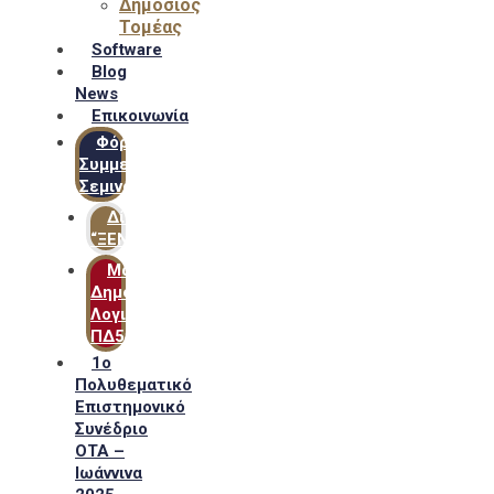
Δημόσιος
Τομέας
Software
Blog
News
Επικοινωνία
Φόρμα
Συμμετοχής
Σεμιναρίων
Δίκτυο
“ΞΕΝΟΦΩΝ”
Μακροχρόνιο
Δημόσιο
Λογιστικό
ΠΔ54
1ο
Πολυθεματικό
Επιστημονικό
Συνέδριο
ΟΤΑ –
Ιωάννινα