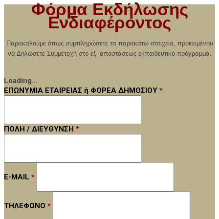
Φόρμα Εκδήλωσης
Ενδιαφέροντος
Παρακαλούμε όπως συμπληρώσετε τα παρακάτω στοιχεία, προκειμένου
να Δηλώσετε Συμμετοχή στο εξ’ αποστάσεως εκπαιδευτικό πρόγραμμα.
Loading...
ΕΠΩΝΥΜΙΑ ΕΤΑΙΡΕΙΑΣ ή ΦΟΡΕΑ ΔΗΜΟΣΙΟΥ
*
ΠΟΛΗ / ΔΙΕΥΘΥΝΣΗ
*
E-MAIL
*
ΤΗΛΕΦΩΝΟ
*