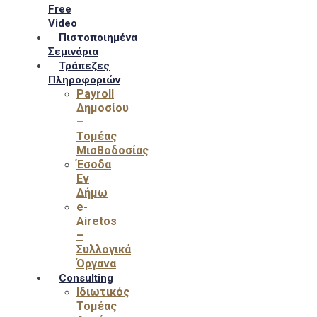
Free
Video
Πιστοποιημένα
Σεμινάρια
Τράπεζες
Πληροφοριών
Payroll
Δημοσίου
–
Τομέας
Μισθοδοσίας
Έσοδα
Εν
Δήμω
e-
Airetos
–
Συλλογικά
Όργανα
Consulting
Ιδιωτικός
Τομέας