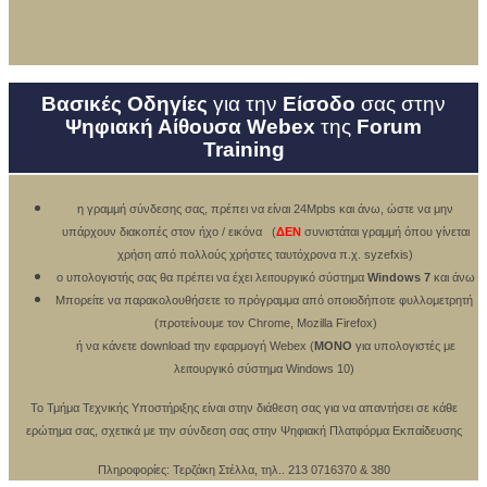
Βασικές Οδηγίες
για την
Είσοδο
σας στην
Ψηφιακή Αίθουσα Webex
της
Forum
Training
η γραμμή σύνδεσης σας, πρέπει να είναι 24Mpbs και άνω, ώστε να μην
υπάρχουν διακοπές στον ήχο / εικόνα
(
ΔΕΝ
συνιστάται γραμμή όπου γίνεται
χρήση από πολλούς χρήστες ταυτόχρονα π.χ. syzefxis)
o υπολογιστής σας θα πρέπει να έχει λειτουργικό σύστημα
Windows 7
και άνω
Μπορείτε να παρακολουθήσετε το πρόγραμμα από οποιοδήποτε φυλλομετρητή
(προτείνουμε τον Chrome, Mozilla Firefox)
ή να κάνετε download την εφαρμογή Webex (
ΜΟΝΟ
για υπολογιστές με
λειτουργικό σύστημα Windows 10)
Το Τμήμα Τεχνικής Υποστήριξης είναι στην διάθεση σας για να απαντήσει σε κάθε
ερώτημα σας,
σχετικά με την σύνδεση σας στην Ψηφιακή Πλατφόρμα Εκπαίδευσης
Πληροφορίες: Τερζάκη Στέλλα, τηλ.. 213 0716370 & 380