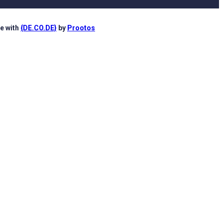
e with
{DE.CO.DE}
by
Prootos