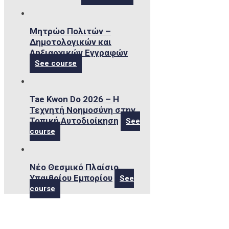
Μητρώο Πολιτών –
Δημοτολογικών και
Ληξιαρχικών Εγγραφών
See course
Tae Kwon Do 2026 – Η
Τεχνητή Νοημοσύνη στην
Τοπική Αυτοδιοίκηση
See
course
Νέο Θεσμικό Πλαίσιο
Υπαιθρίου Εμπορίου
See
course