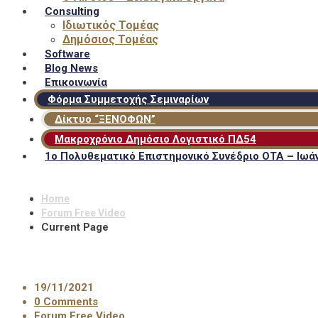
Consulting
Ιδιωτικός Τομέας
Δημόσιος Τομέας
Software
Blog News
Επικοινωνία
Φόρμα Συμμετοχής Σεμιναρίων
Δίκτυο “ΞΕΝΟΦΩΝ”
Μακροχρόνιο Δημόσιο Λογιστικό ΠΔ54
1ο Πολυθεματικό Επιστημονικό Συνέδριο ΟΤΑ – Ιωάν
Home
Forum Free Video
Current Page
19/11/2021
0 Comments
Forum Free Video