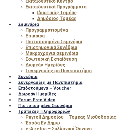
Εκπαιδευτικό Κέντρο
Εκπαιδευτικά Προγράμματα
Ιδιωτικός Τομέας
Δημόσιος Τομέας
Σεμινάρια
Προγραμματισμένα
Επίκαιρα
Πιστοποιημένα Σεμινάρια
Επιστημονικά Συνέδρια
Μακροχρόνια σεμινάρια
Εσωτερική Εκπαίδευση
Δωρεάν Ημερίδες
Συνεργασίες με Πανεπιστήμια
Συνέδρια
Συνεργασίες με Πανεπιστήμια
Επιδοτούμενα – Voucher
Δωρεάν Ημερίδες
Forum Free Video
Πιστοποιημένα Σεμινάρια
Τράπεζες Πληροφοριών
Payroll Δημοσίου – Τομέας Μισθοδοσίας
Έσοδα Εν Δήμω
e-Airetos – Συλλογικά Όργανα