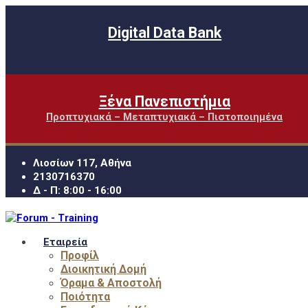
Digital Data Bank
Ξένα Πανεπιστήμια
Προπτυχιακά – Μεταπτυχιακά – Πιστοποιημένα
Λιοσίων 117, Αθήνα
2130716370
Δ - Π: 8:00 - 16:00
Εταιρεία
Προφίλ
Διοικητική Δομή
Όραμα & Αποστολή
Ποιότητα