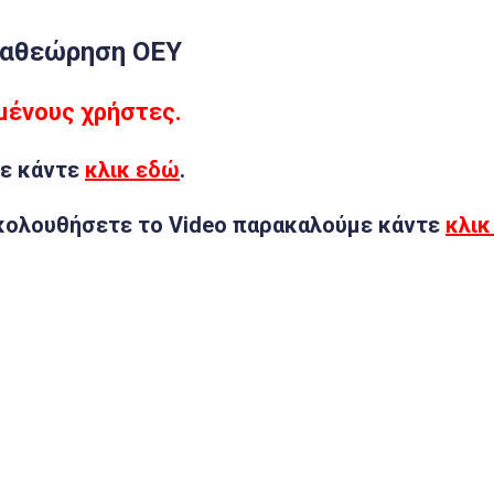
ναθεώρηση ΟΕΥ
μμένους χρήστες.
ε κάντε
κλικ εδώ
.
κολουθήσετε το Video παρακαλούμε κάντε
κλικ