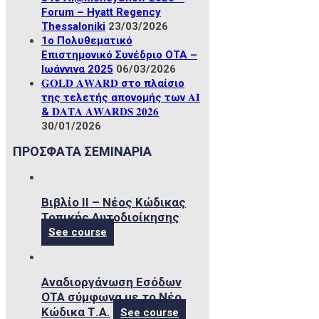
Forum – Hyatt Regency
Thessaloniki
23/03/2026
1ο Πολυθεματικό
Επιστημονικό Συνέδριο ΟΤΑ –
Ιωάννινα 2025
06/03/2026
𝐆𝐎𝐋𝐃 𝐀𝐖𝐀𝐑𝐃 στο πλαίσιο
της τελετής απονομής των 𝐀𝐈
& 𝐃𝐀𝐓𝐀 𝐀𝐖𝐀𝐑𝐃𝐒 𝟐𝟎𝟐𝟔
30/01/2026
ΠΡΟΣΦΑΤΑ ΣΕΜΙΝΑΡΙΑ
Βιβλίο ΙΙ – Νέος Κώδικας
Τοπικής Αυτοδιοίκησης
See course
Αναδιοργάνωση Εσόδων
ΟΤΑ σύμφωνα με το Νέο
Κώδικα Τ.Α.
See course