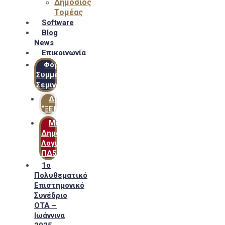
Δημόσιος
Τομέας
Software
Blog
News
Επικοινωνία
Φόρμα
Συμμετοχής
Σεμιναρίων
Δίκτυο
“ΞΕΝΟΦΩΝ”
Μακροχρόνιο
Δημόσιο
Λογιστικό
ΠΔ54
1ο
Πολυθεματικό
Επιστημονικό
Συνέδριο
ΟΤΑ –
Ιωάννινα