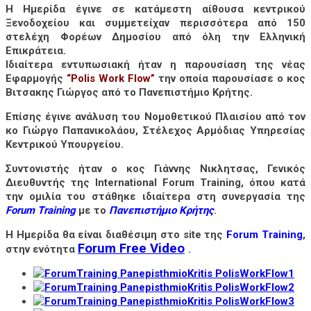
Η Ημερίδα έγινε σε κατάμεστη αίθουσα κεντρικού
Ξενοδοχείου και συμμετείχαν περισσότερα από 150
στελέχη Φορέων Δημοσίου από όλη την Ελληνική
Επικράτεια.
Ιδιαίτερα εντυπωσιακή ήταν η παρουσίαση της
νέας
Εφαρμογής
“Polis Work Flow”
την οποία παρουσίασε ο κος
Βιτσακης Γιώργος
από το
Πανεπιστήμιο Κρήτης
.
Επίσης έγινε ανάλυση του Νομοθετικού Πλαισίου από τον
κο
Γιώργο Παπανικολάου
, Στέλεχος Αρμόδιας Υπηρεσίας
Κεντρικού Υπουργείου.
Συντονιστής ήταν ο κος
Γιάννης Νικλητσας
, Γενικός
Διευθυντής της International Forum Training, όπου κατά
την ομιλία του στάθηκε ιδιαίτερα στη
συνεργασία
της
Forum Training
με το
Πανεπιστήμιο Κρήτης
.
H Ημερίδα θα είναι διαθέσιμη στο
site
της
Forum Training
,
Forum Free Video
στην ενότητα
.