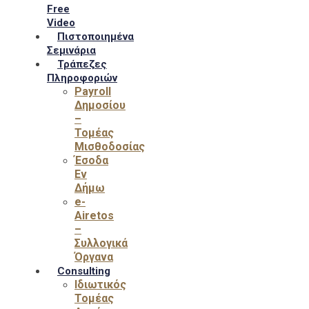
Free
Video
Πιστοποιημένα
Σεμινάρια
Τράπεζες
Πληροφοριών
Payroll
Δημοσίου
–
Τομέας
Μισθοδοσίας
Έσοδα
Εν
Δήμω
e-
Airetos
–
Συλλογικά
Όργανα
Consulting
Ιδιωτικός
Τομέας