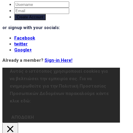
Create Account
or signup with your socials:
Facebook
twitter
Google+
Already a member?
Sign-in Here!
Αυτός ο ιστότοπος χρησιμοποιεί cookies για
να βελτιώσει την εμπειρία σας. Για να
ενημερωθείτε για την Πολιτική Προστασίας
Προσωπικών Δεδομένων παρακαλούμε κάντε
κλικ εδώ:
ΑΠΟΔΟΧΗ