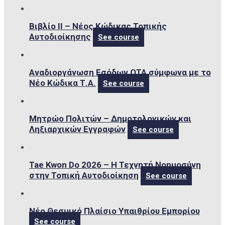
Βιβλίο ΙΙ – Νέος Κώδικας Τοπικής
Αυτοδιοίκησης
See course
Αναδιοργάνωση Εσόδων ΟΤΑ σύμφωνα με το
Νέο Κώδικα Τ.Α.
See course
Μητρώο Πολιτών – Δημοτολογικών και
Ληξιαρχικών Εγγραφών
See course
Tae Kwon Do 2026 – Η Τεχνητή Νοημοσύνη
στην Τοπική Αυτοδιοίκηση
See course
Νέο Θεσμικό Πλαίσιο Υπαιθρίου Εμπορίου
See course