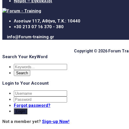
Νόμοι – Εγκύκλιοι
Λιοσίων 117, Αθήνα, Τ.Κ.: 10440
+30 213 07 16 370 - 380
info@forum-training.gr
Copyright © 2026 Forum Train
Search Your KeyWord
Login to Your Account
Forgot password?
Login
Not a member yet?
Sign-up Now!