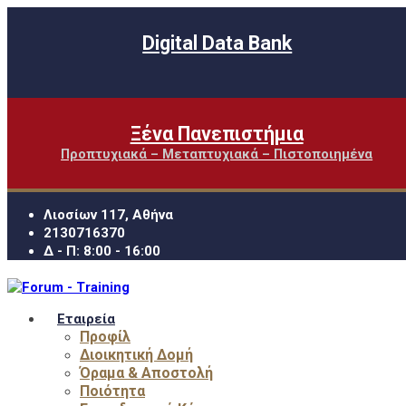
Digital Data Bank
Ξένα Πανεπιστήμια
Προπτυχιακά – Μεταπτυχιακά – Πιστοποιημένα
Λιοσίων 117, Αθήνα
2130716370
Δ - Π: 8:00 - 16:00
Εταιρεία
Προφίλ
Διοικητική Δομή
Όραμα & Αποστολή
Ποιότητα