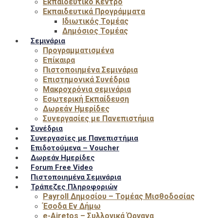
Εκπαιδευτικό Κέντρο
Εκπαιδευτικά Προγράμματα
Ιδιωτικός Τομέας
Δημόσιος Τομέας
Σεμινάρια
Προγραμματισμένα
Επίκαιρα
Πιστοποιημένα Σεμινάρια
Επιστημονικά Συνέδρια
Μακροχρόνια σεμινάρια
Εσωτερική Εκπαίδευση
Δωρεάν Ημερίδες
Συνεργασίες με Πανεπιστήμια
Συνέδρια
Συνεργασίες με Πανεπιστήμια
Επιδοτούμενα – Voucher
Δωρεάν Ημερίδες
Forum Free Video
Πιστοποιημένα Σεμινάρια
Τράπεζες Πληροφοριών
Payroll Δημοσίου – Τομέας Μισθοδοσίας
Έσοδα Εν Δήμω
e-Airetos – Συλλογικά Όργανα