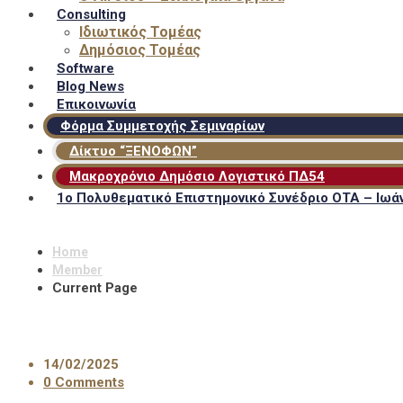
Consulting
Ιδιωτικός Τομέας
Δημόσιος Τομέας
Software
Blog News
Επικοινωνία
Φόρμα Συμμετοχής Σεμιναρίων
Δίκτυο “ΞΕΝΟΦΩΝ”
Μακροχρόνιο Δημόσιο Λογιστικό ΠΔ54
1ο Πολυθεματικό Επιστημονικό Συνέδριο ΟΤΑ – Ιωάν
Home
Member
Current Page
14/02/2025
0 Comments