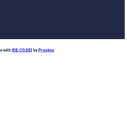
e with
{DE.CO.DE}
by
Prootos