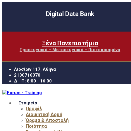
Digital Data Bank
Ξένα Πανεπιστήμια
Προπτυχιακά – Μεταπτυχιακά – Πιστοποιημένα
Λιοσίων 117, Αθήνα
2130716370
Δ - Π: 8:00 - 16:00
Εταιρεία
Προφίλ
Διοικητική Δομή
Όραμα & Αποστολή
Ποιότητα