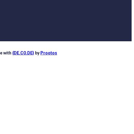
e with
{DE.CO.DE}
by
Prootos