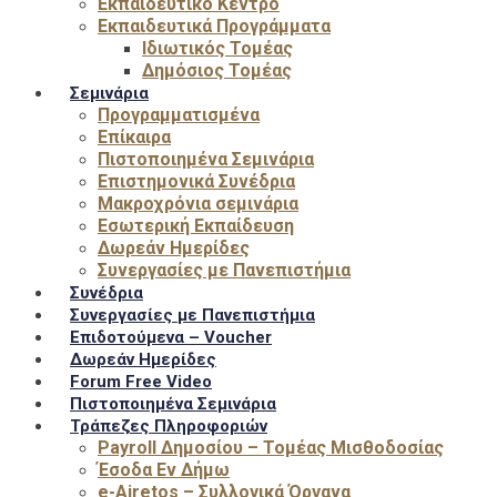
Εκπαιδευτικό Κέντρο
Εκπαιδευτικά Προγράμματα
Ιδιωτικός Τομέας
Δημόσιος Τομέας
Σεμινάρια
Προγραμματισμένα
Επίκαιρα
Πιστοποιημένα Σεμινάρια
Επιστημονικά Συνέδρια
Μακροχρόνια σεμινάρια
Εσωτερική Εκπαίδευση
Δωρεάν Ημερίδες
Συνεργασίες με Πανεπιστήμια
Συνέδρια
Συνεργασίες με Πανεπιστήμια
Επιδοτούμενα – Voucher
Δωρεάν Ημερίδες
Forum Free Video
Πιστοποιημένα Σεμινάρια
Τράπεζες Πληροφοριών
Payroll Δημοσίου – Τομέας Μισθοδοσίας
Έσοδα Εν Δήμω
e-Airetos – Συλλογικά Όργανα