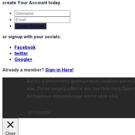
create Your Account today
Create Account
or signup with your socials:
Facebook
twitter
Google+
Already a member?
Sign-in Here!
Αυτός ο ιστότοπος χρησιμοποιεί cookies για να 
σας. Για να ενημερωθείτε για την Πολιτική Πρ
Δεδομένων παρακαλούμε κάντε κλικ εδώ:
ΑΠΟΔΟΧΗ
Close