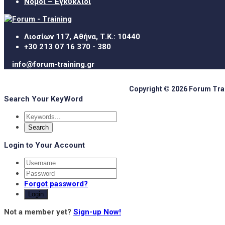
Νόμοι – Εγκύκλιοι
Λιοσίων 117, Αθήνα, Τ.Κ.: 10440
+30 213 07 16 370 - 380
info@forum-training.gr
Copyright © 2026 Forum Train
Search Your KeyWord
Login to Your Account
Forgot password?
Login
Not a member yet?
Sign-up Now!