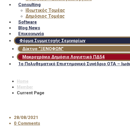
Consulting
Ιδιωτικός Τομέας
Δημόσιος Τομέας
Software
Blog News
Επικοινωνία
Φόρμα Συμμετοχής Σεμιναρίων
Δίκτυο “ΞΕΝΟΦΩΝ”
Μακροχρόνιο Δημόσιο Λογιστικό ΠΔ54
1ο Πολυθεματικό Επιστημονικό Συνέδριο ΟΤΑ – Ιωάν
Home
Member
Current Page
28/08/2021
0 Comments