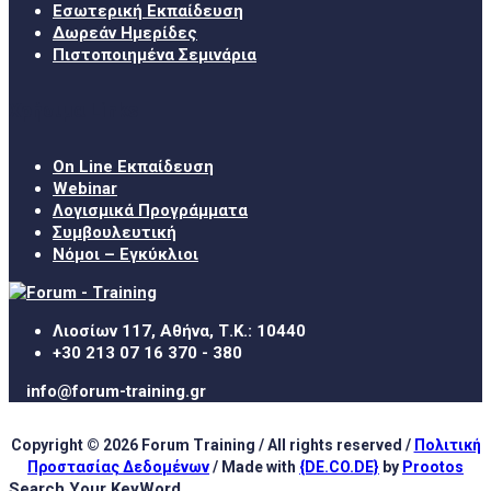
Εσωτερική Εκπαίδευση
Δωρεάν Ημερίδες
Πιστοποιημένα Σεμινάρια
Χρήσιμα Links
On Line Εκπαίδευση
Webinar
Λογισμικά Προγράμματα
Συμβουλευτική
Νόμοι – Εγκύκλιοι
Λιοσίων 117, Αθήνα, Τ.Κ.: 10440
+30 213 07 16 370 - 380
info@forum-training.gr
Copyright © 2026 Forum Training / All rights reserved /
Πολιτική
Προστασίας Δεδομένων
/ Made with
{DE.CO.DE}
by
Prootos
Search Your KeyWord