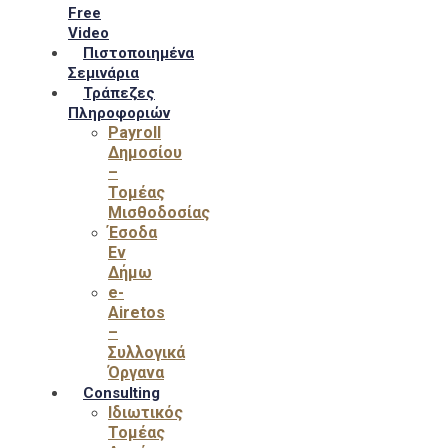
Free
Video
Πιστοποιημένα
Σεμινάρια
Τράπεζες
Πληροφοριών
Payroll
Δημοσίου
–
Τομέας
Μισθοδοσίας
Έσοδα
Εν
Δήμω
e-
Airetos
–
Συλλογικά
Όργανα
Consulting
Ιδιωτικός
Τομέας