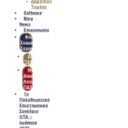
Δημόσιος
Τομέας
Software
Blog
News
Επικοινωνία
Φόρμα
Συμμετοχής
Σεμιναρίων
Δίκτυο
“ΞΕΝΟΦΩΝ”
Μακροχρόνιο
Δημόσιο
Λογιστικό
ΠΔ54
1ο
Πολυθεματικό
Επιστημονικό
Συνέδριο
ΟΤΑ –
Ιωάννινα