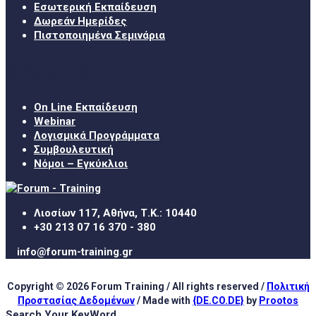
Εσωτερική Εκπαίδευση
Δωρεάν Ημερίδες
Πιστοποιημένα Σεμινάρια
Χρήσιμα Links
On Line Εκπαίδευση
Webinar
Λογισμικά Προγράμματα
Συμβουλευτική
Νόμοι – Εγκύκλιοι
Λιοσίων 117, Αθήνα, Τ.Κ.: 10440
+30 213 07 16 370 - 380
info@forum-training.gr
Copyright © 2026 Forum Training / All rights reserved /
Πολιτική
Προστασίας Δεδομένων
/ Made with
{DE.CO.DE}
by
Prootos
Search Your KeyWord