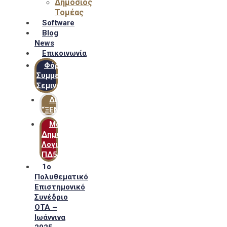
Δημόσιος
Τομέας
Software
Blog
News
Επικοινωνία
Φόρμα
Συμμετοχής
Σεμιναρίων
Δίκτυο
“ΞΕΝΟΦΩΝ”
Μακροχρόνιο
Δημόσιο
Λογιστικό
ΠΔ54
1ο
Πολυθεματικό
Επιστημονικό
Συνέδριο
ΟΤΑ –
Ιωάννινα