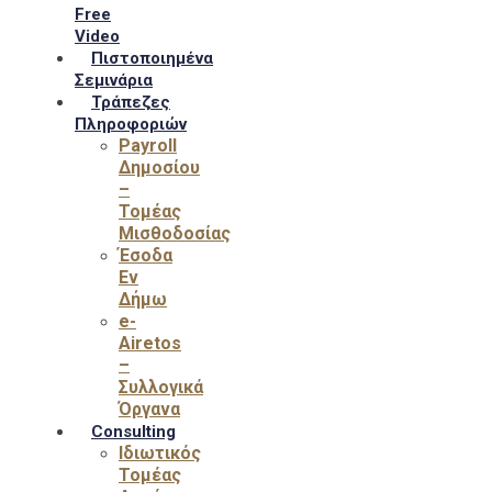
Free
Video
Πιστοποιημένα
Σεμινάρια
Τράπεζες
Πληροφοριών
Payroll
Δημοσίου
–
Τομέας
Μισθοδοσίας
Έσοδα
Εν
Δήμω
e-
Airetos
–
Συλλογικά
Όργανα
Consulting
Ιδιωτικός
Τομέας