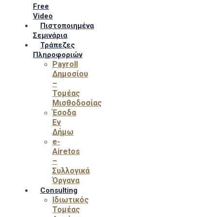
Free
Video
Πιστοποιημένα
Σεμινάρια
Τράπεζες
Πληροφοριών
Payroll
Δημοσίου
–
Τομέας
Μισθοδοσίας
Έσοδα
Εν
Δήμω
e-
Airetos
–
Συλλογικά
Όργανα
Consulting
Ιδιωτικός
Τομέας