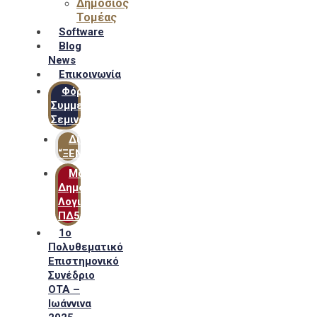
Δημόσιος
Τομέας
Software
Blog
News
Επικοινωνία
Φόρμα
Συμμετοχής
Σεμιναρίων
Δίκτυο
“ΞΕΝΟΦΩΝ”
Μακροχρόνιο
Δημόσιο
Λογιστικό
ΠΔ54
1ο
Πολυθεματικό
Επιστημονικό
Συνέδριο
ΟΤΑ –
Ιωάννινα