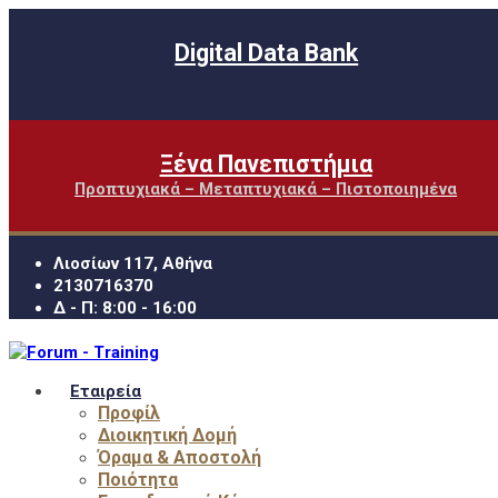
Digital Data Bank
Ξένα Πανεπιστήμια
Προπτυχιακά – Μεταπτυχιακά – Πιστοποιημένα
Λιοσίων 117, Αθήνα
2130716370
Δ - Π: 8:00 - 16:00
Εταιρεία
Προφίλ
Διοικητική Δομή
Όραμα & Αποστολή
Ποιότητα