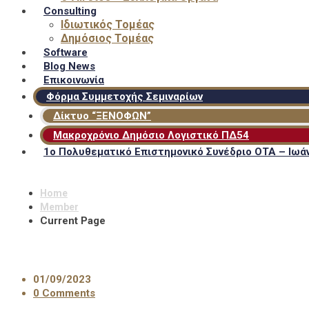
Consulting
Ιδιωτικός Τομέας
Δημόσιος Τομέας
Software
Blog News
Επικοινωνία
Φόρμα Συμμετοχής Σεμιναρίων
Δίκτυο “ΞΕΝΟΦΩΝ”
Μακροχρόνιο Δημόσιο Λογιστικό ΠΔ54
1ο Πολυθεματικό Επιστημονικό Συνέδριο ΟΤΑ – Ιωάν
Home
Member
Current Page
01/09/2023
0 Comments