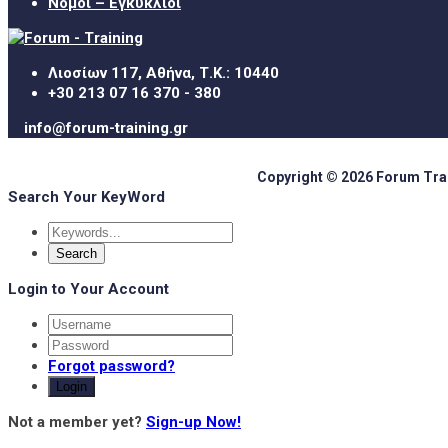
Νόμοι – Εγκύκλιοι
Λιοσίων 117, Αθήνα, Τ.Κ.: 10440
+30 213 07 16 370 - 380
info@forum-training.gr
Copyright © 2026 Forum Train
Search Your KeyWord
Login to Your Account
Forgot password?
Login
Not a member yet?
Sign-up Now!