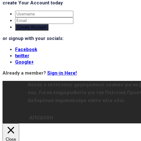
create Your Account today
Create Account
or signup with your socials:
Facebook
twitter
Google+
Already a member?
Sign-in Here!
Αυτός ο ιστότοπος χρησιμοποιεί cookies για να 
σας. Για να ενημερωθείτε για την Πολιτική Πρ
Δεδομένων παρακαλούμε κάντε κλικ εδώ:
ΑΠΟΔΟΧΗ
Close