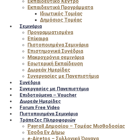
Εκπαιδευτικό Κέντρο
Εκπαιδευτικά Προγράμματα
Ιδιωτικός Τομέας
Δημόσιος Τομέας
Σεμινάρια
Προγραμματισμένα
Επίκαιρα
Πιστοποιημένα Σεμινάρια
Επιστημονικά Συνέδρια
Μακροχρόνια σεμινάρια
Εσωτερική Εκπαίδευση
Δωρεάν Ημερίδες
Συνεργασίες με Πανεπιστήμια
Συνέδρια
Συνεργασίες με Πανεπιστήμια
Επιδοτούμενα – Voucher
Δωρεάν Ημερίδες
Forum Free Video
Πιστοποιημένα Σεμινάρια
Τράπεζες Πληροφοριών
Payroll Δημοσίου – Τομέας Μισθοδοσίας
Έσοδα Εν Δήμω
e-Airetos – Συλλογικά Όργανα