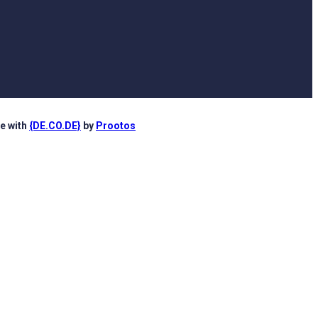
e with
{DE.CO.DE}
by
Prootos