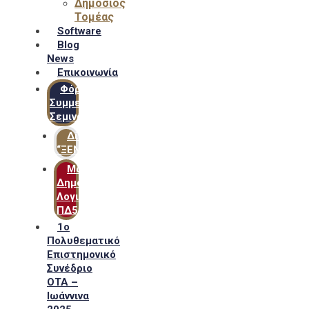
Δημόσιος
Τομέας
Software
Blog
News
Επικοινωνία
Φόρμα
Συμμετοχής
Σεμιναρίων
Δίκτυο
“ΞΕΝΟΦΩΝ”
Μακροχρόνιο
Δημόσιο
Λογιστικό
ΠΔ54
1ο
Πολυθεματικό
Επιστημονικό
Συνέδριο
ΟΤΑ –
Ιωάννινα