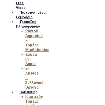
Free
Video
Πιστοποιημένα
Σεμινάρια
Τράπεζες
Πληροφοριών
Payroll
Δημοσίου
–
Τομέας
Μισθοδοσίας
Έσοδα
Εν
Δήμω
e-
Airetos
–
Συλλογικά
Όργανα
Consulting
Ιδιωτικός
Τομέας