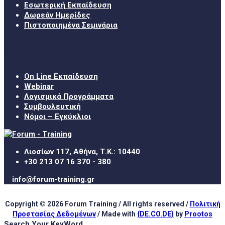
Εσωτερική Εκπαίδευση
Δωρεάν Ημερίδες
Πιστοποιημένα Σεμινάρια
Χρήσιμα Links
On Line Εκπαίδευση
Webinar
Λογισμικά Προγράμματα
Συμβουλευτική
Νόμοι – Εγκύκλιοι
Λιοσίων 117, Αθήνα, Τ.Κ.: 10440
+30 213 07 16 370 - 380
info@forum-training.gr
Copyright © 2026 Forum Training / All rights reserved /
Πολιτική
Προστασίας Δεδομένων
/ Made with
{DE.CO.DE}
by
Prootos
Search Your KeyWord