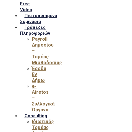
Free
Video
Πιστοποιημένα
Σεμινάρια
Τράπεζες
Πληροφοριών
Payroll
Δημοσίου
–
Τομέας
Μισθοδοσίας
Έσοδα
Εν
Δήμω
e-
Airetos
–
Συλλογικά
Όργανα
Consulting
Ιδιωτικός
Τομέας