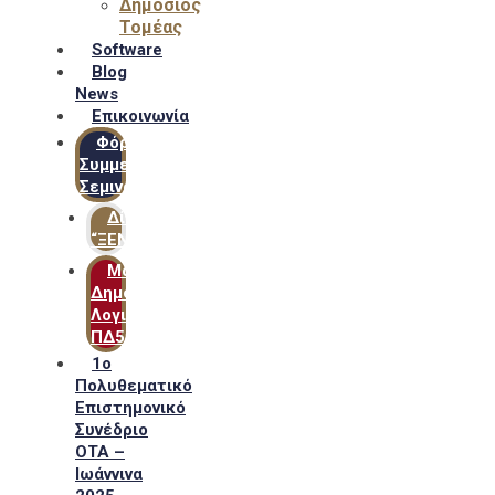
Δημόσιος
Τομέας
Software
Blog
News
Επικοινωνία
Φόρμα
Συμμετοχής
Σεμιναρίων
Δίκτυο
“ΞΕΝΟΦΩΝ”
Μακροχρόνιο
Δημόσιο
Λογιστικό
ΠΔ54
1ο
Πολυθεματικό
Επιστημονικό
Συνέδριο
ΟΤΑ –
Ιωάννινα