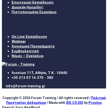
Εσωτερική Εκπαίδευση
Δωρεάν Ημερίδες
Πιστοποιημένα Σεμινάρια
Χρήσιμα Links
On Line Εκπαίδευση
Webinar
Λογισμικά Προγράμματα
Συμβουλευτική
Νόμοι – Εγκύκλιοι
Λιοσίων 117, Αθήνα, Τ.Κ.: 10440
+30 213 07 16 370 - 380
info@forum-training.gr
Copyright © 2026 Forum Training / All rights reserved /
Πολιτική
Προστασίας Δεδομένων
/ Made with
{DE.CO.DE}
by
Prootos
Search Your KeyWord