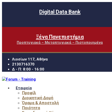
Digital Data Bank
Ξένα Πανεπιστήμια
Προπτυχιακά – Μεταπτυχιακά – Πιστοποιημένα
Λιοσίων 117, Αθήνα
2130716370
Δ - Π: 8:00 - 16:00
Εταιρεία
Προφίλ
Διοικητική Δομή
Όραμα & Αποστολή
Ποιότητα