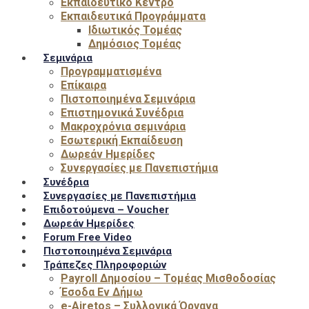
Εκπαιδευτικό Κέντρο
Εκπαιδευτικά Προγράμματα
Ιδιωτικός Τομέας
Δημόσιος Τομέας
Σεμινάρια
Προγραμματισμένα
Επίκαιρα
Πιστοποιημένα Σεμινάρια
Επιστημονικά Συνέδρια
Μακροχρόνια σεμινάρια
Εσωτερική Εκπαίδευση
Δωρεάν Ημερίδες
Συνεργασίες με Πανεπιστήμια
Συνέδρια
Συνεργασίες με Πανεπιστήμια
Επιδοτούμενα – Voucher
Δωρεάν Ημερίδες
Forum Free Video
Πιστοποιημένα Σεμινάρια
Τράπεζες Πληροφοριών
Payroll Δημοσίου – Τομέας Μισθοδοσίας
Έσοδα Εν Δήμω
e-Airetos – Συλλογικά Όργανα