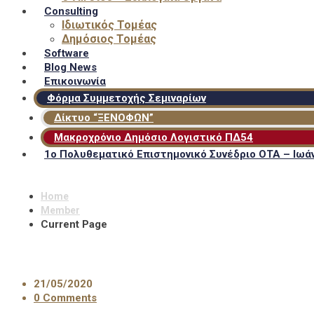
Consulting
Ιδιωτικός Τομέας
Δημόσιος Τομέας
Software
Blog News
Επικοινωνία
Φόρμα Συμμετοχής Σεμιναρίων
Δίκτυο “ΞΕΝΟΦΩΝ”
Μακροχρόνιο Δημόσιο Λογιστικό ΠΔ54
1ο Πολυθεματικό Επιστημονικό Συνέδριο ΟΤΑ – Ιωάν
Home
Member
Current Page
21/05/2020
0 Comments