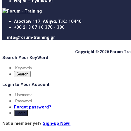
Νόμοι – Εγκύκλιοι
Λιοσίων 117, Αθήνα, Τ.Κ.: 10440
+30 213 07 16 370 - 380
info@forum-training.gr
Copyright © 2026 Forum Train
Search Your KeyWord
Login to Your Account
Forgot password?
Login
Not a member yet?
Sign-up Now!