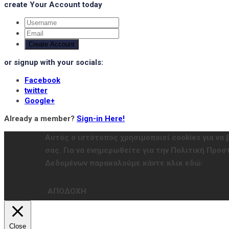
create Your Account today
Create Account
or signup with your socials:
Facebook
twitter
Google+
Already a member?
Sign-in Here!
Αυτός ο ιστότοπος χρησιμοποιεί cookies για να 
σας. Για να ενημερωθείτε για την Πολιτική Πρ
Δεδομένων παρακαλούμε κάντε κλικ εδώ:
ΑΠΟΔΟΧΗ
Close