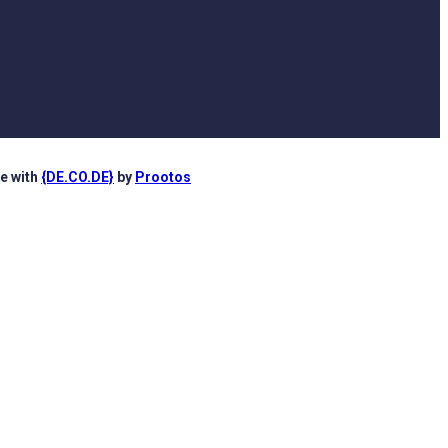
e with
{DE.CO.DE}
by
Prootos