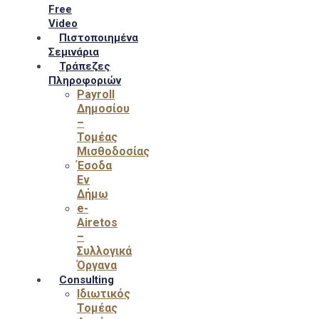
Free
Video
Πιστοποιημένα
Σεμινάρια
Τράπεζες
Πληροφοριών
Payroll
Δημοσίου
–
Τομέας
Μισθοδοσίας
Έσοδα
Εν
Δήμω
e-
Airetos
–
Συλλογικά
Όργανα
Consulting
Ιδιωτικός
Τομέας