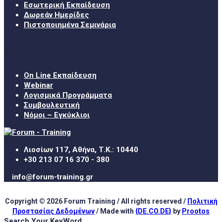
Εσωτερική Εκπαίδευση
Δωρεάν Ημερίδες
Πιστοποιημένα Σεμινάρια
Χρήσιμα Links
On Line Εκπαίδευση
Webinar
Λογισμικά Προγράμματα
Συμβουλευτική
Νόμοι – Εγκύκλιοι
Λιοσίων 117, Αθήνα, Τ.Κ.: 10440
+30 213 07 16 370 - 380
info@forum-training.gr
Copyright © 2026 Forum Training / All rights reserved /
Πολιτική
Προστασίας Δεδομένων
/ Made with
{DE.CO.DE}
by
Prootos
Search Your KeyWord