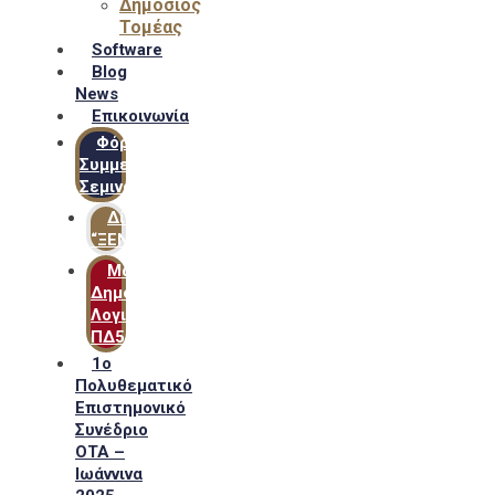
Δημόσιος
Τομέας
Software
Blog
News
Επικοινωνία
Φόρμα
Συμμετοχής
Σεμιναρίων
Δίκτυο
“ΞΕΝΟΦΩΝ”
Μακροχρόνιο
Δημόσιο
Λογιστικό
ΠΔ54
1ο
Πολυθεματικό
Επιστημονικό
Συνέδριο
ΟΤΑ –
Ιωάννινα