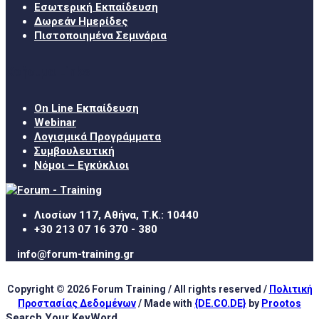
Εσωτερική Εκπαίδευση
Δωρεάν Ημερίδες
Πιστοποιημένα Σεμινάρια
Χρήσιμα Links
On Line Εκπαίδευση
Webinar
Λογισμικά Προγράμματα
Συμβουλευτική
Νόμοι – Εγκύκλιοι
Λιοσίων 117, Αθήνα, Τ.Κ.: 10440
+30 213 07 16 370 - 380
info@forum-training.gr
Copyright © 2026 Forum Training / All rights reserved /
Πολιτική
Προστασίας Δεδομένων
/ Made with
{DE.CO.DE}
by
Prootos
Search Your KeyWord