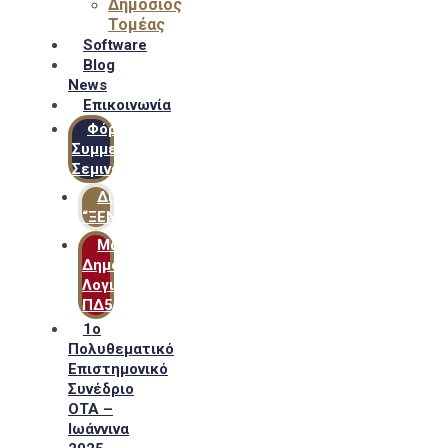
Δημόσιος
Τομέας
Software
Blog
News
Επικοινωνία
Φόρμα
Συμμετοχής
Σεμιναρίων
Δίκτυο
“ΞΕΝΟΦΩΝ”
Μακροχρόνιο
Δημόσιο
Λογιστικό
ΠΔ54
1ο
Πολυθεματικό
Επιστημονικό
Συνέδριο
ΟΤΑ –
Ιωάννινα