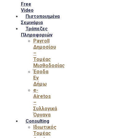
Free
Video
Πιστοποιημένα
Σεμινάρια
Τράπεζες
Πληροφοριών
Payroll
Δημοσίου
–
Τομέας
Μισθοδοσίας
Έσοδα
Εν
Δήμω
e-
Airetos
–
Συλλογικά
Όργανα
Consulting
Ιδιωτικός
Τομέας