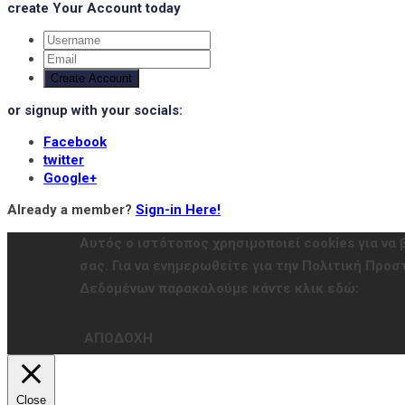
create Your Account today
Create Account
or signup with your socials:
Facebook
twitter
Google+
Already a member?
Sign-in Here!
Αυτός ο ιστότοπος χρησιμοποιεί cookies για να 
σας. Για να ενημερωθείτε για την Πολιτική Πρ
Δεδομένων παρακαλούμε κάντε κλικ εδώ:
ΑΠΟΔΟΧΗ
Close