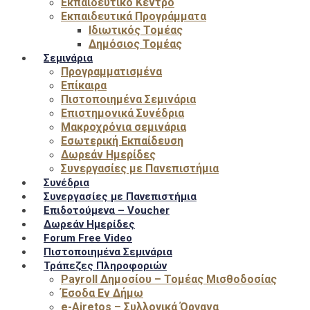
Εκπαιδευτικό Κέντρο
Εκπαιδευτικά Προγράμματα
Ιδιωτικός Τομέας
Δημόσιος Τομέας
Σεμινάρια
Προγραμματισμένα
Επίκαιρα
Πιστοποιημένα Σεμινάρια
Επιστημονικά Συνέδρια
Μακροχρόνια σεμινάρια
Εσωτερική Εκπαίδευση
Δωρεάν Ημερίδες
Συνεργασίες με Πανεπιστήμια
Συνέδρια
Συνεργασίες με Πανεπιστήμια
Επιδοτούμενα – Voucher
Δωρεάν Ημερίδες
Forum Free Video
Πιστοποιημένα Σεμινάρια
Τράπεζες Πληροφοριών
Payroll Δημοσίου – Τομέας Μισθοδοσίας
Έσοδα Εν Δήμω
e-Airetos – Συλλογικά Όργανα