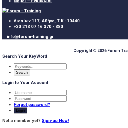
Νόμοι – Εγκύκλιοι
Λιοσίων 117, Αθήνα, Τ.Κ.: 10440
+30 213 07 16 370 - 380
info@forum-training.gr
Copyright © 2026 Forum Train
Search Your KeyWord
Login to Your Account
Forgot password?
Login
Not a member yet?
Sign-up Now!