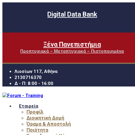
Digital Data Bank
Ξένα Πανεπιστήμια
Προπτυχιακά – Μεταπτυχιακά – Πιστοποιημένα
Λιοσίων 117, Αθήνα
2130716370
Δ - Π: 8:00 - 16:00
Εταιρεία
Προφίλ
Διοικητική Δομή
Όραμα & Αποστολή
Ποιότητα