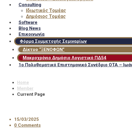
Consulting
Ιδιωτικός Τομέας
Δημόσιος Τομέας
Software
Blog News
Επικοινωνία
Φόρμα Συμμετοχής Σεμιναρίων
Δίκτυο “ΞΕΝΟΦΩΝ”
Μακροχρόνιο Δημόσιο Λογιστικό ΠΔ54
1ο Πολυθεματικό Επιστημονικό Συνέδριο ΟΤΑ – Ιωάν
Home
Member
Current Page
15/03/2025
0 Comments