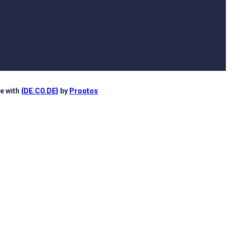
e with
{DE.CO.DE}
by
Prootos