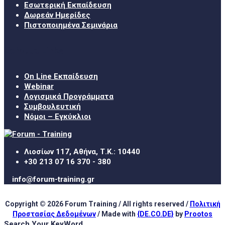
Εσωτερική Εκπαίδευση
Δωρεάν Ημερίδες
Πιστοποιημένα Σεμινάρια
Χρήσιμα Links
On Line Εκπαίδευση
Webinar
Λογισμικά Προγράμματα
Συμβουλευτική
Νόμοι – Εγκύκλιοι
Λιοσίων 117, Αθήνα, Τ.Κ.: 10440
+30 213 07 16 370 - 380
info@forum-training.gr
Copyright © 2026 Forum Training / All rights reserved /
Πολιτική
Προστασίας Δεδομένων
/ Made with
{DE.CO.DE}
by
Prootos
Search Your KeyWord