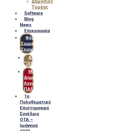
Δημόσιος
Τομέας
Software
Blog
News
Επικοινωνία
Φόρμα
Συμμετοχής
Σεμιναρίων
Δίκτυο
“ΞΕΝΟΦΩΝ”
Μακροχρόνιο
Δημόσιο
Λογιστικό
ΠΔ54
1ο
Πολυθεματικό
Επιστημονικό
Συνέδριο
ΟΤΑ –
Ιωάννινα