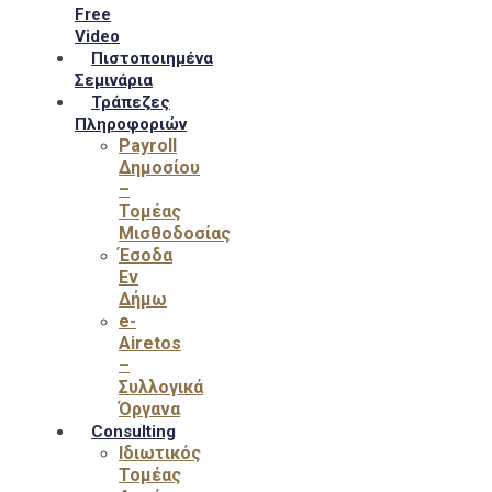
Free
Video
Πιστοποιημένα
Σεμινάρια
Τράπεζες
Πληροφοριών
Payroll
Δημοσίου
–
Τομέας
Μισθοδοσίας
Έσοδα
Εν
Δήμω
e-
Airetos
–
Συλλογικά
Όργανα
Consulting
Ιδιωτικός
Τομέας