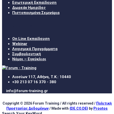
Εσωτερική Εκπαίδευση
Δωρεάν Ημερίδες
Πιστοποιημένα Σεμινάρια
Χρήσιμα Links
On Line Εκπαίδευση
Webinar
Λογισμικά Προγράμματα
Συμβουλευτική
Νόμοι – Εγκύκλιοι
Λιοσίων 117, Αθήνα, Τ.Κ.: 10440
+30 213 07 16 370 - 380
info@forum-training.gr
Copyright © 2026 Forum Training / All rights reserved /
Πολιτική
Προστασίας Δεδομένων
/ Made with
{DE.CO.DE}
by
Prootos
Search Your KeyWord