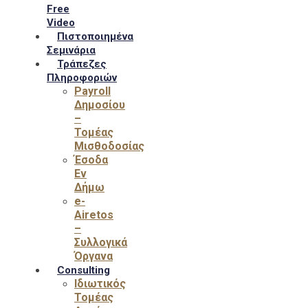
Free
Video
Πιστοποιημένα
Σεμινάρια
Τράπεζες
Πληροφοριών
Payroll
Δημοσίου
–
Τομέας
Μισθοδοσίας
Έσοδα
Εν
Δήμω
e-
Airetos
–
Συλλογικά
Όργανα
Consulting
Ιδιωτικός
Τομέας