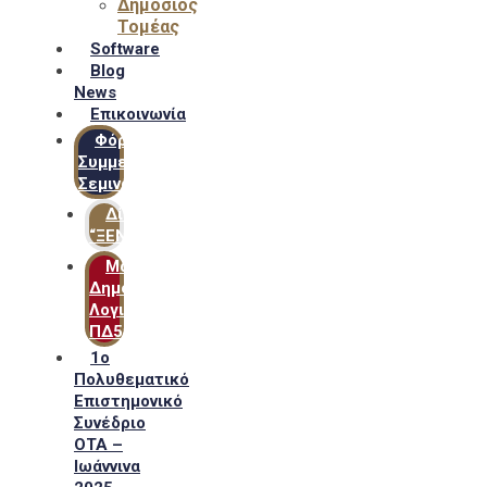
Δημόσιος
Τομέας
Software
Blog
News
Επικοινωνία
Φόρμα
Συμμετοχής
Σεμιναρίων
Δίκτυο
“ΞΕΝΟΦΩΝ”
Μακροχρόνιο
Δημόσιο
Λογιστικό
ΠΔ54
1ο
Πολυθεματικό
Επιστημονικό
Συνέδριο
ΟΤΑ –
Ιωάννινα