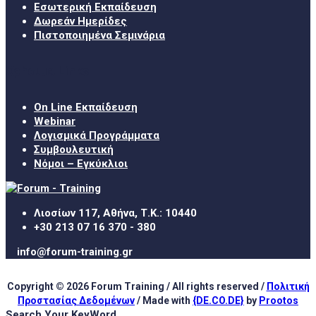
Εσωτερική Εκπαίδευση
Δωρεάν Ημερίδες
Πιστοποιημένα Σεμινάρια
Χρήσιμα Links
On Line Εκπαίδευση
Webinar
Λογισμικά Προγράμματα
Συμβουλευτική
Νόμοι – Εγκύκλιοι
Λιοσίων 117, Αθήνα, Τ.Κ.: 10440
+30 213 07 16 370 - 380
info@forum-training.gr
Copyright © 2026 Forum Training / All rights reserved /
Πολιτική
Προστασίας Δεδομένων
/ Made with
{DE.CO.DE}
by
Prootos
Search Your KeyWord