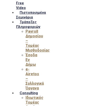
Free
Video
Πιστοποιημένα
Σεμινάρια
Τράπεζες
Πληροφοριών
Payroll
Δημοσίου
–
Τομέας
Μισθοδοσίας
Έσοδα
Εν
Δήμω
e-
Airetos
–
Συλλογικά
Όργανα
Consulting
Ιδιωτικός
Τομέας