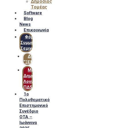
Δημόσιος
Τομέας
Software
Blog
News
Επικοινωνία
Φόρμα
Συμμετοχής
Σεμιναρίων
Δίκτυο
“ΞΕΝΟΦΩΝ”
Μακροχρόνιο
Δημόσιο
Λογιστικό
ΠΔ54
1ο
Πολυθεματικό
Επιστημονικό
Συνέδριο
ΟΤΑ –
Ιωάννινα