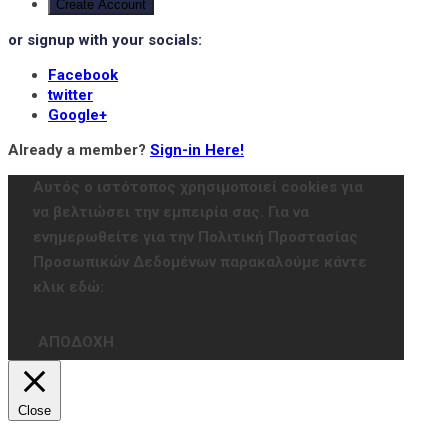
Create Account
or signup with your socials:
Facebook
twitter
Google+
Already a member?
Sign-in Here!
Αυτός ο ιστότοπος χρησιμοποιεί cookies για
να βελτιώσει την εμπειρία σας. Για να
ενημερωθείτε για την Πολιτική Προστασίας
Προσωπικών Δεδομένων παρακαλούμε κάντε
κλικ εδώ:
ΑΠΟΔΟΧΗ
Close