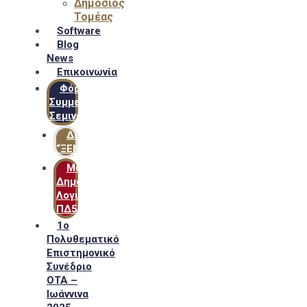
Δημόσιος
Τομέας
Software
Blog
News
Επικοινωνία
Φόρμα
Συμμετοχής
Σεμιναρίων
Δίκτυο
“ΞΕΝΟΦΩΝ”
Μακροχρόνιο
Δημόσιο
Λογιστικό
ΠΔ54
1ο
Πολυθεματικό
Επιστημονικό
Συνέδριο
ΟΤΑ –
Ιωάννινα