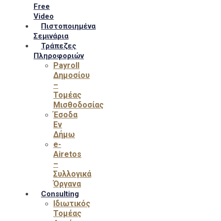
Free
Video
Πιστοποιημένα
Σεμινάρια
Τράπεζες
Πληροφοριών
Payroll
Δημοσίου
–
Τομέας
Μισθοδοσίας
Έσοδα
Εν
Δήμω
e-
Airetos
–
Συλλογικά
Όργανα
Consulting
Ιδιωτικός
Τομέας