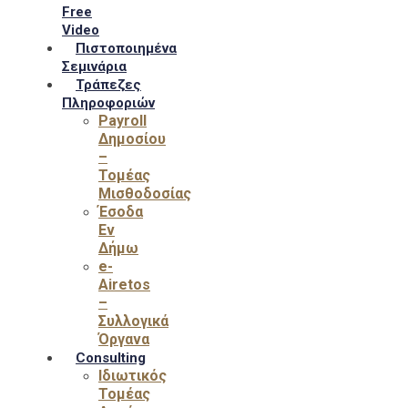
Free
Video
Πιστοποιημένα
Σεμινάρια
Τράπεζες
Πληροφοριών
Payroll
Δημοσίου
–
Τομέας
Μισθοδοσίας
Έσοδα
Εν
Δήμω
e-
Airetos
–
Συλλογικά
Όργανα
Consulting
Ιδιωτικός
Τομέας