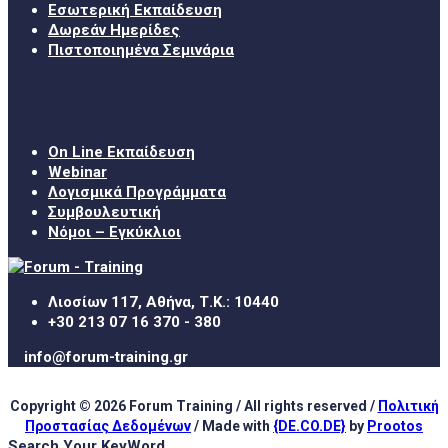
Εσωτερική Εκπαίδευση
Δωρεάν Ημερίδες
Πιστοποιημένα Σεμινάρια
Χρήσιμα Links
On Line Εκπαίδευση
Webinar
Λογισμικά Προγράμματα
Συμβουλευτική
Νόμοι – Εγκύκλιοι
Λιοσίων 117, Αθήνα, Τ.Κ.: 10440
+30 213 07 16 370 - 380
info@forum-training.gr
Copyright © 2026 Forum Training / All rights reserved /
Πολιτική
Προστασίας Δεδομένων
/ Made with
{DE.CO.DE}
by
Prootos
Search Your KeyWord