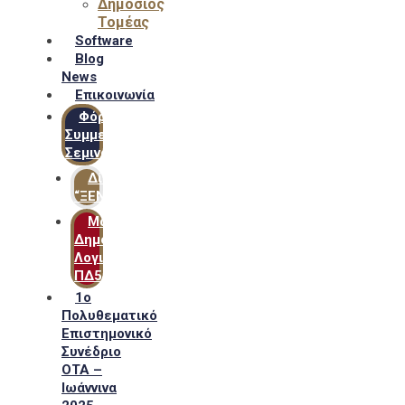
Δημόσιος
Τομέας
Software
Blog
News
Επικοινωνία
Φόρμα
Συμμετοχής
Σεμιναρίων
Δίκτυο
“ΞΕΝΟΦΩΝ”
Μακροχρόνιο
Δημόσιο
Λογιστικό
ΠΔ54
1ο
Πολυθεματικό
Επιστημονικό
Συνέδριο
ΟΤΑ –
Ιωάννινα