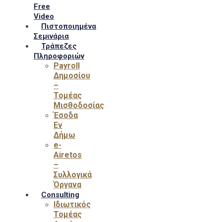
Free
Video
Πιστοποιημένα
Σεμινάρια
Τράπεζες
Πληροφοριών
Payroll
Δημοσίου
–
Τομέας
Μισθοδοσίας
Έσοδα
Εν
Δήμω
e-
Airetos
–
Συλλογικά
Όργανα
Consulting
Ιδιωτικός
Τομέας