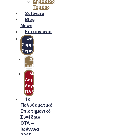
Δημόσιος
Τομέας
Software
Blog
News
Επικοινωνία
Φόρμα
Συμμετοχής
Σεμιναρίων
Δίκτυο
“ΞΕΝΟΦΩΝ”
Μακροχρόνιο
Δημόσιο
Λογιστικό
ΠΔ54
1ο
Πολυθεματικό
Επιστημονικό
Συνέδριο
ΟΤΑ –
Ιωάννινα