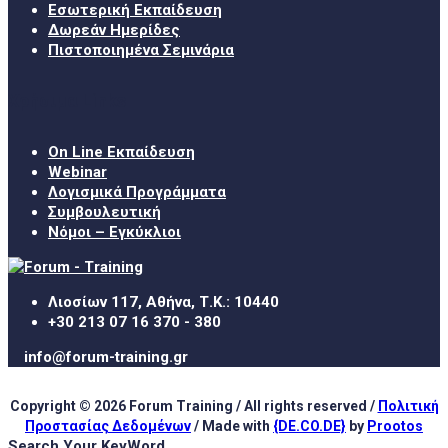
Εσωτερική Εκπαίδευση
Δωρεάν Ημερίδες
Πιστοποιημένα Σεμινάρια
Χρήσιμα Links
On Line Εκπαίδευση
Webinar
Λογισμικά Προγράμματα
Συμβουλευτική
Νόμοι – Εγκύκλιοι
Λιοσίων 117, Αθήνα, Τ.Κ.: 10440
+30 213 07 16 370 - 380
info@forum-training.gr
Copyright © 2026 Forum Training / All rights reserved /
Πολιτική
Προστασίας Δεδομένων
/ Made with
{DE.CO.DE}
by
Prootos
Search Your KeyWord