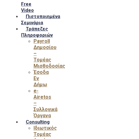
Free
Video
Πιστοποιημένα
Σεμινάρια
Τράπεζες
Πληροφοριών
Payroll
Δημοσίου
–
Τομέας
Μισθοδοσίας
Έσοδα
Εν
Δήμω
e-
Airetos
–
Συλλογικά
Όργανα
Consulting
Ιδιωτικός
Τομέας