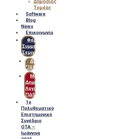
Δημόσιος
Τομέας
Software
Blog
News
Επικοινωνία
Φόρμα
Συμμετοχής
Σεμιναρίων
Δίκτυο
“ΞΕΝΟΦΩΝ”
Μακροχρόνιο
Δημόσιο
Λογιστικό
ΠΔ54
1ο
Πολυθεματικό
Επιστημονικό
Συνέδριο
ΟΤΑ –
Ιωάννινα