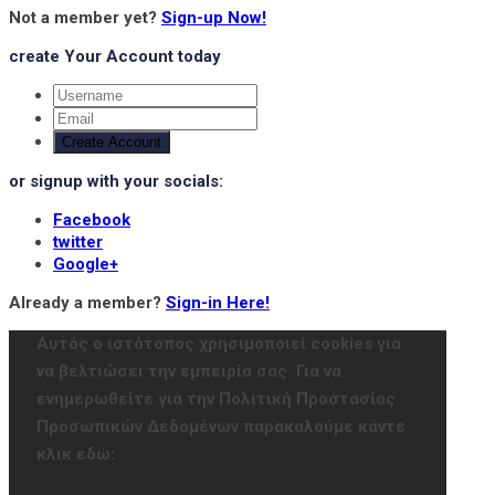
Not a member yet?
Sign-up Now!
create Your Account today
Create Account
or signup with your socials:
Facebook
twitter
Google+
Already a member?
Sign-in Here!
Αυτός ο ιστότοπος χρησιμοποιεί cookies για
να βελτιώσει την εμπειρία σας. Για να
ενημερωθείτε για την Πολιτική Προστασίας
Προσωπικών Δεδομένων παρακαλούμε κάντε
κλικ εδώ: