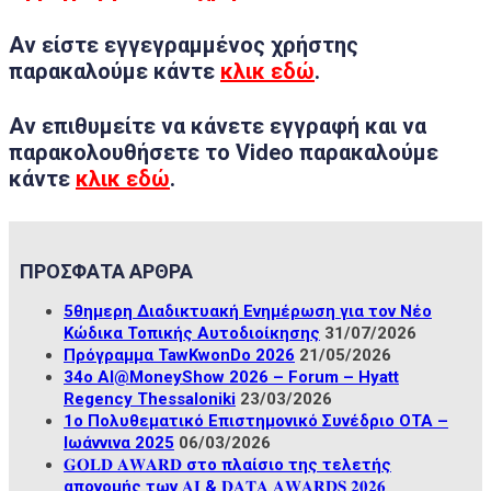
Αν είστε
εγγεγραμμένος χρήστης
παρακαλούμε κάντε
κλικ εδώ
.
Αν επιθυμείτε να κάνετε
εγγραφή
και να
παρακολουθήσετε το Video παρακαλούμε
κάντε
κλικ εδώ
.
ΠΡΟΣΦΑΤΑ ΑΡΘΡΑ
5θημερη Διαδικτυακή Ενημέρωση για τον Νέο
Κώδικα Τοπικής Αυτοδιοίκησης
31/07/2026
Πρόγραμμα TawKwonDo 2026
21/05/2026
34ο ΑΙ@MoneyShow 2026 – Forum – Hyatt
Regency Thessaloniki
23/03/2026
1ο Πολυθεματικό Επιστημονικό Συνέδριο ΟΤΑ –
Ιωάννινα 2025
06/03/2026
𝐆𝐎𝐋𝐃 𝐀𝐖𝐀𝐑𝐃 στο πλαίσιο της τελετής
απονομής των 𝐀𝐈 & 𝐃𝐀𝐓𝐀 𝐀𝐖𝐀𝐑𝐃𝐒 𝟐𝟎𝟐𝟔