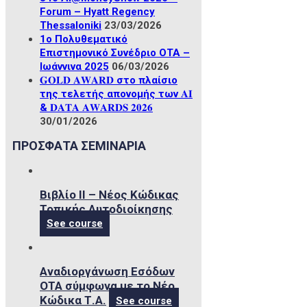
Forum – Hyatt Regency
Thessaloniki
23/03/2026
1ο Πολυθεματικό
Επιστημονικό Συνέδριο ΟΤΑ –
Ιωάννινα 2025
06/03/2026
𝐆𝐎𝐋𝐃 𝐀𝐖𝐀𝐑𝐃 στο πλαίσιο
της τελετής απονομής των 𝐀𝐈
& 𝐃𝐀𝐓𝐀 𝐀𝐖𝐀𝐑𝐃𝐒 𝟐𝟎𝟐𝟔
30/01/2026
ΠΡΟΣΦΑΤΑ ΣΕΜΙΝΑΡΙΑ
Βιβλίο ΙΙ – Νέος Κώδικας
Τοπικής Αυτοδιοίκησης
See course
Αναδιοργάνωση Εσόδων
ΟΤΑ σύμφωνα με το Νέο
Κώδικα Τ.Α.
See course