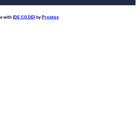
e with
{DE.CO.DE}
by
Prootos