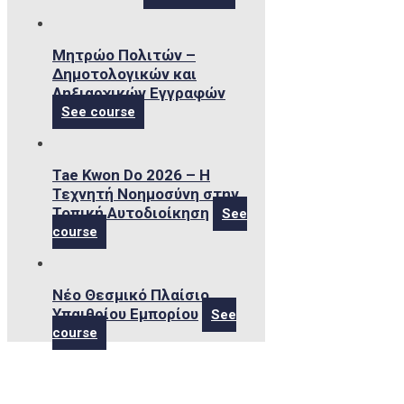
Μητρώο Πολιτών –
Δημοτολογικών και
Ληξιαρχικών Εγγραφών
See course
Tae Kwon Do 2026 – Η
Τεχνητή Νοημοσύνη στην
Τοπική Αυτοδιοίκηση
See
course
Νέο Θεσμικό Πλαίσιο
Υπαιθρίου Εμπορίου
See
course