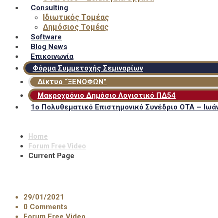
Consulting
Ιδιωτικός Τομέας
Δημόσιος Τομέας
Software
Blog News
Επικοινωνία
Φόρμα Συμμετοχής Σεμιναρίων
Δίκτυο “ΞΕΝΟΦΩΝ”
Μακροχρόνιο Δημόσιο Λογιστικό ΠΔ54
1ο Πολυθεματικό Επιστημονικό Συνέδριο ΟΤΑ – Ιωάν
Home
Forum Free Video
Current Page
29/01/2021
0 Comments
Forum Free Video