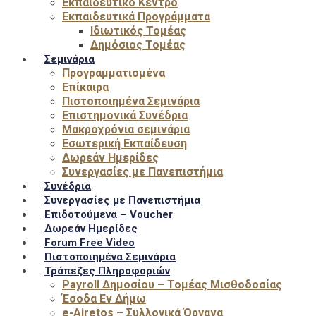
Εκπαιδευτικό Κέντρο
Εκπαιδευτικά Προγράμματα
Ιδιωτικός Τομέας
Δημόσιος Τομέας
Σεμινάρια
Προγραμματισμένα
Επίκαιρα
Πιστοποιημένα Σεμινάρια
Επιστημονικά Συνέδρια
Μακροχρόνια σεμινάρια
Εσωτερική Εκπαίδευση
Δωρεάν Ημερίδες
Συνεργασίες με Πανεπιστήμια
Συνέδρια
Συνεργασίες με Πανεπιστήμια
Επιδοτούμενα – Voucher
Δωρεάν Ημερίδες
Forum Free Video
Πιστοποιημένα Σεμινάρια
Τράπεζες Πληροφοριών
Payroll Δημοσίου – Τομέας Μισθοδοσίας
Έσοδα Εν Δήμω
e-Airetos – Συλλογικά Όργανα