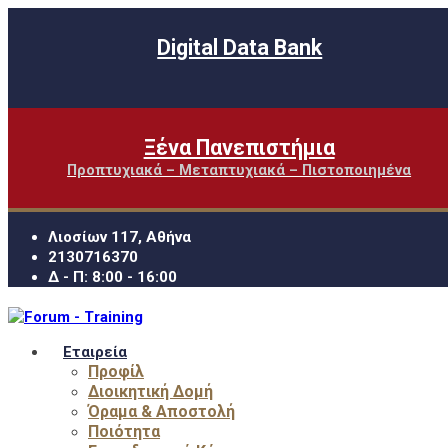
Digital Data Bank
Ξένα Πανεπιστήμια
Προπτυχιακά – Μεταπτυχιακά – Πιστοποιημένα
Λιοσίων 117, Αθήνα
2130716370
Δ - Π: 8:00 - 16:00
Εταιρεία
Προφίλ
Διοικητική Δομή
Όραμα & Αποστολή
Ποιότητα