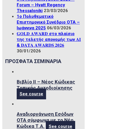
Forum – Hyatt Regency
Thessaloniki
23/03/2026
1ο Πολυθεματικό
Επιστημονικό Συνέδριο ΟΤΑ –
Ιωάννινα 2025
06/03/2026
𝐆𝐎𝐋𝐃 𝐀𝐖𝐀𝐑𝐃 στο πλαίσιο
της τελετής απονομής των 𝐀𝐈
& 𝐃𝐀𝐓𝐀 𝐀𝐖𝐀𝐑𝐃𝐒 𝟐𝟎𝟐𝟔
30/01/2026
ΠΡΟΣΦΑΤΑ ΣΕΜΙΝΑΡΙΑ
Βιβλίο ΙΙ – Νέος Κώδικας
Τοπικής Αυτοδιοίκησης
See course
Αναδιοργάνωση Εσόδων
ΟΤΑ σύμφωνα με το Νέο
Κώδικα Τ.Α.
See course