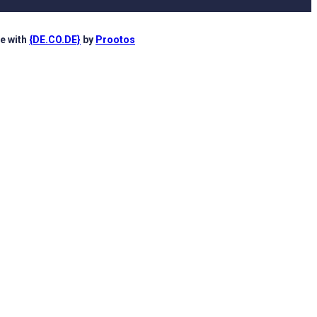
e with
{DE.CO.DE}
by
Prootos