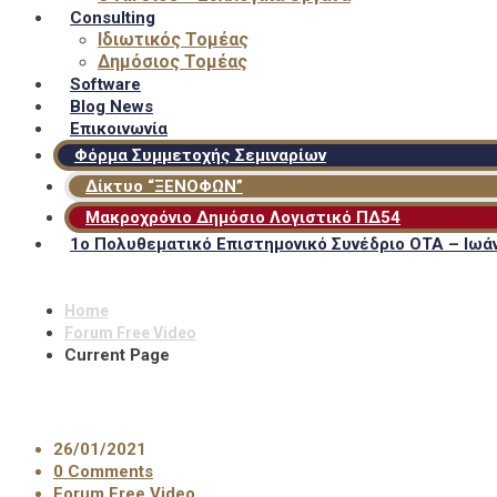
Consulting
Ιδιωτικός Τομέας
Δημόσιος Τομέας
Software
Blog News
Επικοινωνία
Φόρμα Συμμετοχής Σεμιναρίων
Δίκτυο “ΞΕΝΟΦΩΝ”
Μακροχρόνιο Δημόσιο Λογιστικό ΠΔ54
1ο Πολυθεματικό Επιστημονικό Συνέδριο ΟΤΑ – Ιωάν
Home
Forum Free Video
Current Page
26/01/2021
0 Comments
Forum Free Video