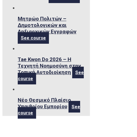
Μητρώο Πολιτών –
Δημοτολογικών και
Ληξιαρχικών Εγγραφών
See course
Tae Kwon Do 2026 – Η
Τεχνητή Νοημοσύνη στην
Τοπική Αυτοδιοίκηση
See
course
Νέο Θεσμικό Πλαίσιο
Υπαιθρίου Εμπορίου
See
course