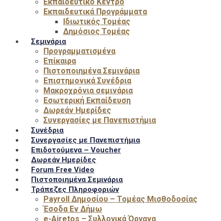
Εκπαιδευτικό Κέντρο
Εκπαιδευτικά Προγράμματα
Ιδιωτικός Τομέας
Δημόσιος Τομέας
Σεμινάρια
Προγραμματισμένα
Επίκαιρα
Πιστοποιημένα Σεμινάρια
Επιστημονικά Συνέδρια
Μακροχρόνια σεμινάρια
Εσωτερική Εκπαίδευση
Δωρεάν Ημερίδες
Συνεργασίες με Πανεπιστήμια
Συνέδρια
Συνεργασίες με Πανεπιστήμια
Επιδοτούμενα – Voucher
Δωρεάν Ημερίδες
Forum Free Video
Πιστοποιημένα Σεμινάρια
Τράπεζες Πληροφοριών
Payroll Δημοσίου – Τομέας Μισθοδοσίας
Έσοδα Εν Δήμω
e-Airetos – Συλλογικά Όργανα