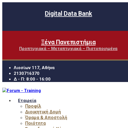
Digital Data Bank
Ξένα Πανεπιστήμια
Προπτυχιακά – Μεταπτυχιακά – Πιστοποιημένα
Λιοσίων 117, Αθήνα
2130716370
Δ - Π: 8:00 - 16:00
Εταιρεία
Προφίλ
Διοικητική Δομή
Όραμα & Αποστολή
Ποιότητα