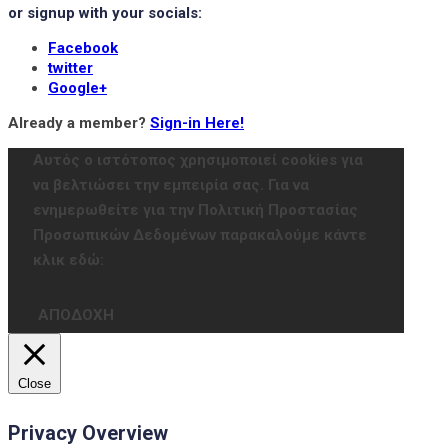
or signup with your socials:
Facebook
twitter
Google+
Already a member?
Sign-in Here!
Αυτός ο ιστότοπος χρησιμοποιεί cookies για
να βελτιώσει την εμπειρία σας. Για να
ενημερωθείτε για την Πολιτική Προστασίας
Προσωπικών Δεδομένων παρακαλούμε κάντε
κλικ εδώ:
ΑΠΟΔΟΧΗ
Close
Privacy Overview