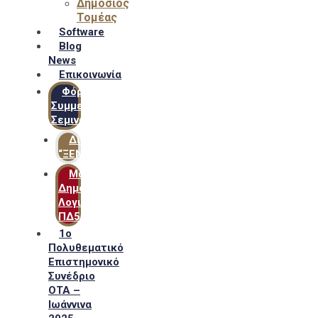
Δημόσιος
Τομέας
Software
Blog
News
Επικοινωνία
Φόρμα
Συμμετοχής
Σεμιναρίων
Δίκτυο
“ΞΕΝΟΦΩΝ”
Μακροχρόνιο
Δημόσιο
Λογιστικό
ΠΔ54
1ο
Πολυθεματικό
Επιστημονικό
Συνέδριο
ΟΤΑ –
Ιωάννινα