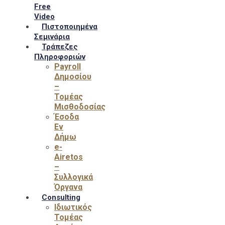
Free
Video
Πιστοποιημένα
Σεμινάρια
Τράπεζες
Πληροφοριών
Payroll
Δημοσίου
–
Τομέας
Μισθοδοσίας
Έσοδα
Εν
Δήμω
e-
Airetos
–
Συλλογικά
Όργανα
Consulting
Ιδιωτικός
Τομέας