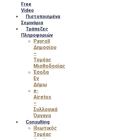
Free
Video
Πιστοποιημένα
Σεμινάρια
Τράπεζες
Πληροφοριών
Payroll
Δημοσίου
–
Τομέας
Μισθοδοσίας
Έσοδα
Εν
Δήμω
e-
Airetos
–
Συλλογικά
Όργανα
Consulting
Ιδιωτικός
Τομέας