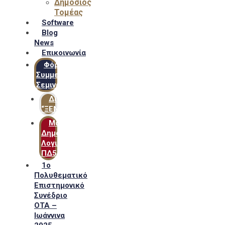
Δημόσιος
Τομέας
Software
Blog
News
Επικοινωνία
Φόρμα
Συμμετοχής
Σεμιναρίων
Δίκτυο
“ΞΕΝΟΦΩΝ”
Μακροχρόνιο
Δημόσιο
Λογιστικό
ΠΔ54
1ο
Πολυθεματικό
Επιστημονικό
Συνέδριο
ΟΤΑ –
Ιωάννινα