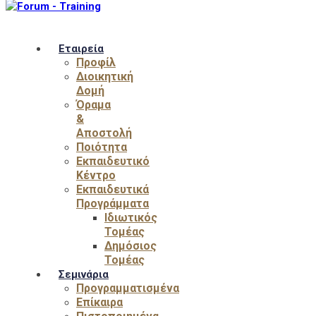
Εταιρεία
Προφίλ
Διοικητική
Δομή
Όραμα
&
Αποστολή
Ποιότητα
Εκπαιδευτικό
Κέντρο
Εκπαιδευτικά
Προγράμματα
Ιδιωτικός
Τομέας
Δημόσιος
Τομέας
Σεμινάρια
Προγραμματισμένα
Επίκαιρα