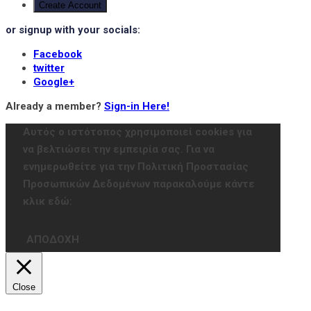
Create Account
or signup with your socials:
Facebook
twitter
Google+
Already a member?
Sign-in Here!
Αυτός ο ιστότοπος χρησιμοποιεί cookies για
να βελτιώσει την εμπειρία σας. Για να
ενημερωθείτε για την Πολιτική Προστασίας
Προσωπικών Δεδομένων παρακαλούμε κάντε
κλικ εδώ:
ΑΠΟΔΟΧΗ
Close