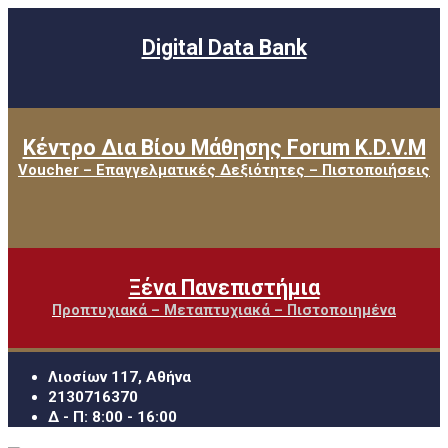
Digital Data Bank
Κέντρο Δια Βίου Μάθησης Forum K.D.V.M
Voucher – Επαγγελματικές Δεξιότητες – Πιστοποιήσεις
Ξένα Πανεπιστήμια
Προπτυχιακά – Μεταπτυχιακά – Πιστοποιημένα
Λιοσίων 117, Αθήνα
2130716370
Δ - Π: 8:00 - 16:00