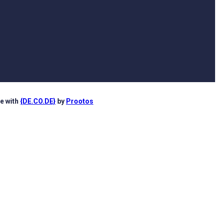
e with
{DE.CO.DE}
by
Prootos