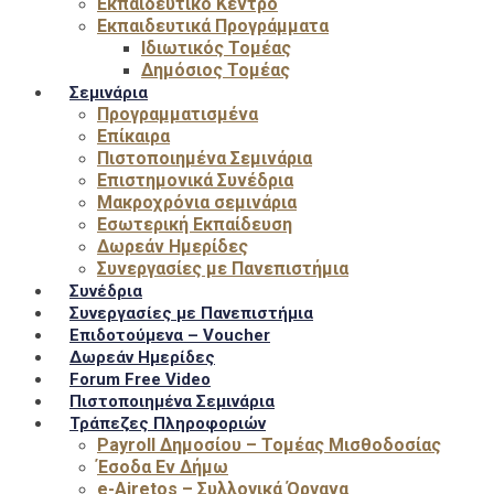
Εκπαιδευτικό Κέντρο
Εκπαιδευτικά Προγράμματα
Ιδιωτικός Τομέας
Δημόσιος Τομέας
Σεμινάρια
Προγραμματισμένα
Επίκαιρα
Πιστοποιημένα Σεμινάρια
Επιστημονικά Συνέδρια
Μακροχρόνια σεμινάρια
Εσωτερική Εκπαίδευση
Δωρεάν Ημερίδες
Συνεργασίες με Πανεπιστήμια
Συνέδρια
Συνεργασίες με Πανεπιστήμια
Επιδοτούμενα – Voucher
Δωρεάν Ημερίδες
Forum Free Video
Πιστοποιημένα Σεμινάρια
Τράπεζες Πληροφοριών
Payroll Δημοσίου – Τομέας Μισθοδοσίας
Έσοδα Εν Δήμω
e-Airetos – Συλλογικά Όργανα