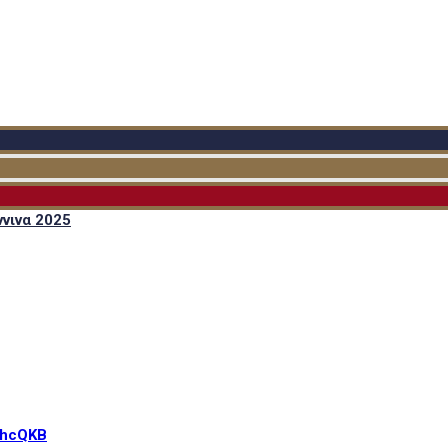
νινα 2025
lhcQKB