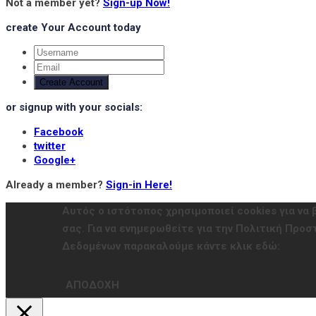
Not a member yet?
Sign-up Now!
create Your Account today
Create Account
or signup with your socials:
Facebook
twitter
Google+
Already a member?
Sign-in Here!
Αυτός ο ιστότοπος χρησιμοποιεί cookies για να 
σας. Για να ενημερωθείτε για την Πολιτική Πρ
Δεδομένων παρακαλούμε κάντε κλικ εδώ:
ΑΠΟΔΟΧΗ