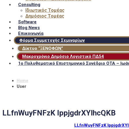
Consulting
Ιδιωτικός Τομέας
Δημόσιος Τομέας
Software
Blog News
Επικοινωνία
Φόρμα Συμμετοχής Σεμιναρίων
Δίκτυο “ΞΕΝΟΦΩΝ”
Μακροχρόνιο Δημόσιο Λογιστικό ΠΔ54
1ο Πολυθεματικό Επιστημονικό Συνέδριο ΟΤΑ – Ιωάν
Home
User
LLfnWuyFNFzK IppjgdrXYlhcQKB
LLfnWuyFNFzK IppjgdrXY