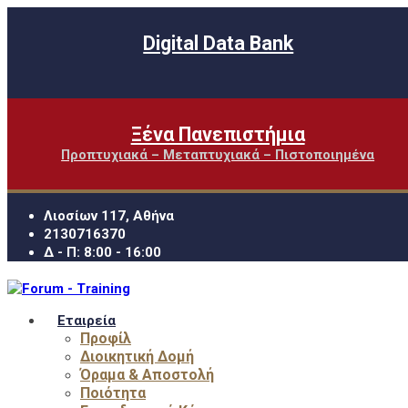
Digital Data Bank
Ξένα Πανεπιστήμια
Προπτυχιακά – Μεταπτυχιακά – Πιστοποιημένα
Λιοσίων 117, Αθήνα
2130716370
Δ - Π: 8:00 - 16:00
Εταιρεία
Προφίλ
Διοικητική Δομή
Όραμα & Αποστολή
Ποιότητα