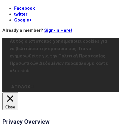
Facebook
twitter
Google+
Already a member?
Sign-in Here!
Αυτός ο ιστότοπος χρησιμοποιεί cookies για
να βελτιώσει την εμπειρία σας. Για να
ενημερωθείτε για την Πολιτική Προστασίας
Προσωπικών Δεδομένων παρακαλούμε κάντε
κλικ εδώ:
ΑΠΟΔΟΧΗ
Close
Privacy Overview