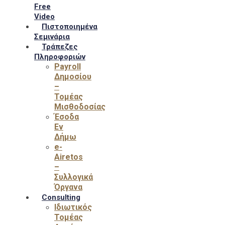
Free
Video
Πιστοποιημένα
Σεμινάρια
Τράπεζες
Πληροφοριών
Payroll
Δημοσίου
–
Τομέας
Μισθοδοσίας
Έσοδα
Εν
Δήμω
e-
Airetos
–
Συλλογικά
Όργανα
Consulting
Ιδιωτικός
Τομέας