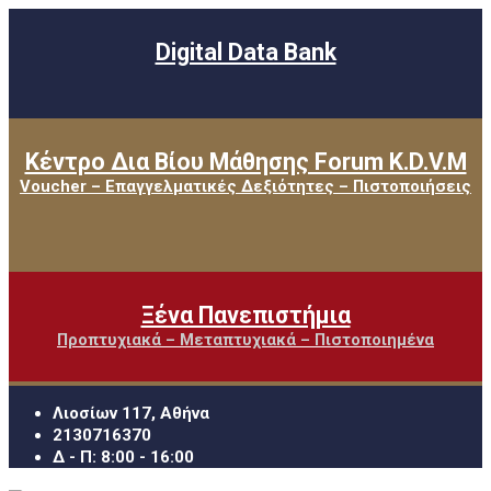
Digital Data Bank
Κέντρο Δια Βίου Μάθησης Forum K.D.V.M
Voucher – Επαγγελματικές Δεξιότητες – Πιστοποιήσεις
Ξένα Πανεπιστήμια
Προπτυχιακά – Μεταπτυχιακά – Πιστοποιημένα
Λιοσίων 117, Αθήνα
2130716370
Δ - Π: 8:00 - 16:00