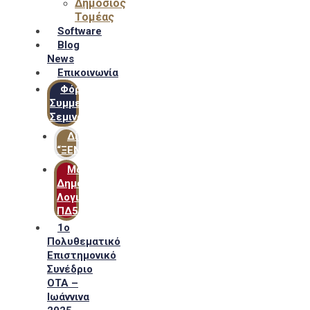
Δημόσιος
Τομέας
Software
Blog
News
Επικοινωνία
Φόρμα
Συμμετοχής
Σεμιναρίων
Δίκτυο
“ΞΕΝΟΦΩΝ”
Μακροχρόνιο
Δημόσιο
Λογιστικό
ΠΔ54
1ο
Πολυθεματικό
Επιστημονικό
Συνέδριο
ΟΤΑ –
Ιωάννινα