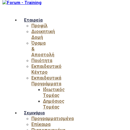
Εταιρεία
Προφίλ
Διοικητική
Δομή
Όραμα
&
Αποστολή
Ποιότητα
Εκπαιδευτικό
Κέντρο
Εκπαιδευτικά
Προγράμματα
Ιδιωτικός
Τομέας
Δημόσιος
Τομέας
Σεμινάρια
Προγραμματισμένα
Επίκαιρα