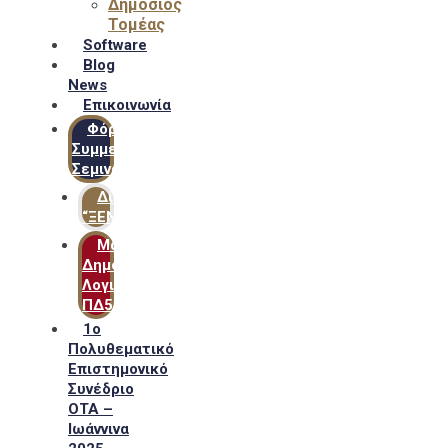
Δημόσιος
Τομέας
Software
Blog
News
Επικοινωνία
Φόρμα
Συμμετοχής
Σεμιναρίων
Δίκτυο
“ΞΕΝΟΦΩΝ”
Μακροχρόνιο
Δημόσιο
Λογιστικό
ΠΔ54
1ο
Πολυθεματικό
Επιστημονικό
Συνέδριο
ΟΤΑ –
Ιωάννινα