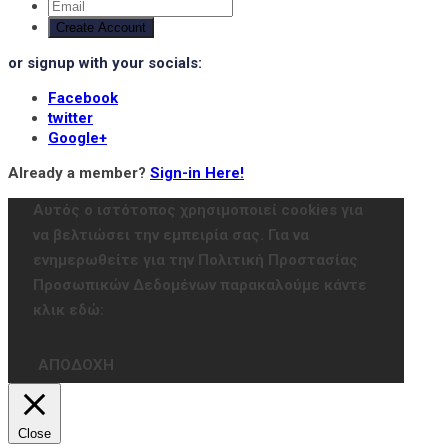
Create Account
or signup with your socials:
Facebook
twitter
Google+
Already a member?
Sign-in Here!
Αυτός ο ιστότοπος χρησιμοποιεί cookies για
να βελτιώσει την εμπειρία σας. Για να
ενημερωθείτε για την Πολιτική Προστασίας
Προσωπικών Δεδομένων παρακαλούμε κάντε
κλικ εδώ:
ΑΠΟΔΟΧΗ
Close