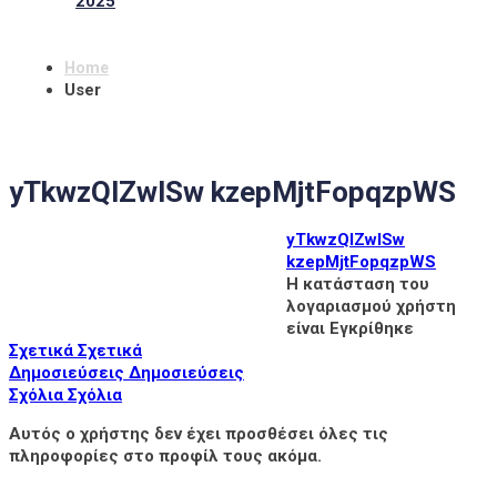
2025
Home
User
yTkwzQlZwlSw kzepMjtFopqzpWS
yTkwzQlZwlSw
kzepMjtFopqzpWS
Η κατάσταση του
λογαριασμού χρήστη
είναι Εγκρίθηκε
Σχετικά
Σχετικά
Δημοσιεύσεις
Δημοσιεύσεις
Σχόλια
Σχόλια
Αυτός ο χρήστης δεν έχει προσθέσει όλες τις
πληροφορίες στο προφίλ τους ακόμα.