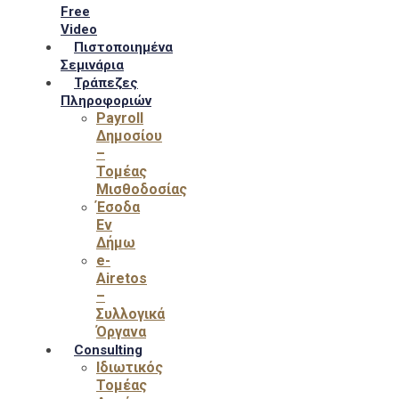
Free
Video
Πιστοποιημένα
Σεμινάρια
Τράπεζες
Πληροφοριών
Payroll
Δημοσίου
–
Τομέας
Μισθοδοσίας
Έσοδα
Εν
Δήμω
e-
Airetos
–
Συλλογικά
Όργανα
Consulting
Ιδιωτικός
Τομέας