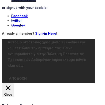
or signup with your socials:
Facebook
twitter
Google+
Already a member?
Sign-in Here!
Αυτός ο ιστότοπος χρησιμοποιεί cookies για
να βελτιώσει την εμπειρία σας. Για να
ενημερωθείτε για την Πολιτική Προστασίας
Προσωπικών Δεδομένων παρακαλούμε κάντε
κλικ εδώ:
ΑΠΟΔΟΧΗ
Close