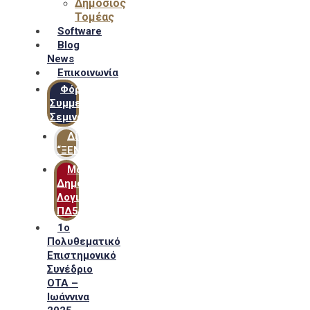
Δημόσιος
Τομέας
Software
Blog
News
Επικοινωνία
Φόρμα
Συμμετοχής
Σεμιναρίων
Δίκτυο
“ΞΕΝΟΦΩΝ”
Μακροχρόνιο
Δημόσιο
Λογιστικό
ΠΔ54
1ο
Πολυθεματικό
Επιστημονικό
Συνέδριο
ΟΤΑ –
Ιωάννινα