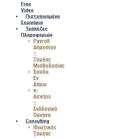
Free
Video
Πιστοποιημένα
Σεμινάρια
Τράπεζες
Πληροφοριών
Payroll
Δημοσίου
–
Τομέας
Μισθοδοσίας
Έσοδα
Εν
Δήμω
e-
Airetos
–
Συλλογικά
Όργανα
Consulting
Ιδιωτικός
Τομέας