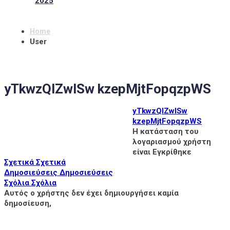
2025
Home
User
yTkwzQlZwlSw kzepMjtFopqzpWS
yTkwzQlZwlSw
kzepMjtFopqzpWS
Η κατάσταση του
λογαριασμού χρήστη
είναι Εγκρίθηκε
Σχετικά
Σχετικά
Δημοσιεύσεις
Δημοσιεύσεις
Σχόλια
Σχόλια
Αυτός ο χρήστης δεν έχει δημιουργήσει καμία
δημοσίευση,