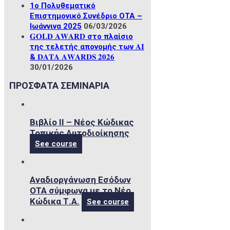
1ο Πολυθεματικό
Επιστημονικό Συνέδριο ΟΤΑ –
Ιωάννινα 2025
06/03/2026
𝐆𝐎𝐋𝐃 𝐀𝐖𝐀𝐑𝐃 στο πλαίσιο
της τελετής απονομής των 𝐀𝐈
& 𝐃𝐀𝐓𝐀 𝐀𝐖𝐀𝐑𝐃𝐒 𝟐𝟎𝟐𝟔
30/01/2026
ΠΡΟΣΦΑΤΑ ΣΕΜΙΝΑΡΙΑ
Βιβλίο ΙΙ – Νέος Κώδικας
Τοπικής Αυτοδιοίκησης
See course
Αναδιοργάνωση Εσόδων
ΟΤΑ σύμφωνα με το Νέο
Κώδικα Τ.Α.
See course