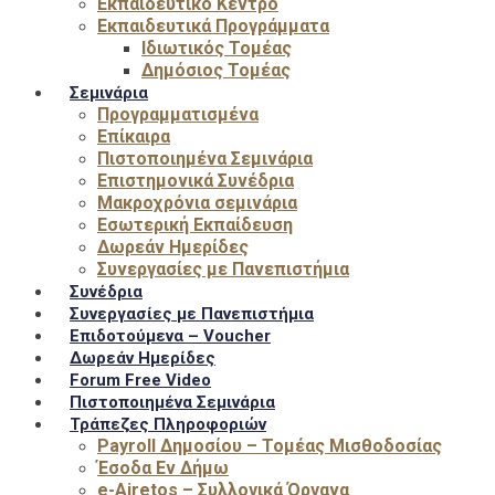
Εκπαιδευτικό Κέντρο
Εκπαιδευτικά Προγράμματα
Ιδιωτικός Τομέας
Δημόσιος Τομέας
Σεμινάρια
Προγραμματισμένα
Επίκαιρα
Πιστοποιημένα Σεμινάρια
Επιστημονικά Συνέδρια
Μακροχρόνια σεμινάρια
Εσωτερική Εκπαίδευση
Δωρεάν Ημερίδες
Συνεργασίες με Πανεπιστήμια
Συνέδρια
Συνεργασίες με Πανεπιστήμια
Επιδοτούμενα – Voucher
Δωρεάν Ημερίδες
Forum Free Video
Πιστοποιημένα Σεμινάρια
Τράπεζες Πληροφοριών
Payroll Δημοσίου – Τομέας Μισθοδοσίας
Έσοδα Εν Δήμω
e-Airetos – Συλλογικά Όργανα