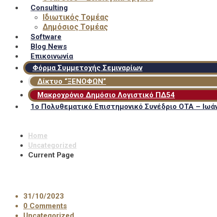
Consulting
Ιδιωτικός Τομέας
Δημόσιος Τομέας
Software
Blog News
Επικοινωνία
Φόρμα Συμμετοχής Σεμιναρίων
Δίκτυο “ΞΕΝΟΦΩΝ”
Μακροχρόνιο Δημόσιο Λογιστικό ΠΔ54
1ο Πολυθεματικό Επιστημονικό Συνέδριο ΟΤΑ – Ιωάν
Home
Uncategorized
Current Page
31/10/2023
0 Comments
Uncategorized