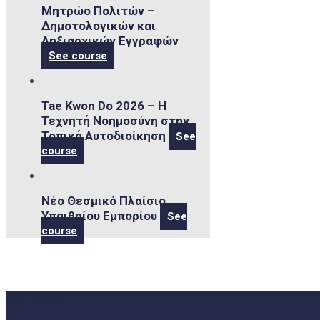
Μητρώο Πολιτών –
Δημοτολογικών και
Ληξιαρχικών Εγγραφών
See course
Tae Kwon Do 2026 – Η
Τεχνητή Νοημοσύνη στην
Τοπική Αυτοδιοίκηση
See
course
Νέο Θεσμικό Πλαίσιο
Υπαιθρίου Εμπορίου
See
course
Σεμινάρια