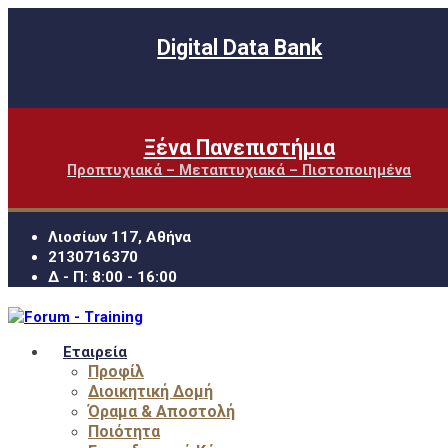
Digital Data Bank
Ξένα Πανεπιστήμια
Προπτυχιακά – Μεταπτυχιακά – Πιστοποιημένα
Λιοσίων 117, Αθήνα
2130716370
Δ - Π: 8:00 - 16:00
Εταιρεία
Προφίλ
Διοικητική Δομή
Όραμα & Αποστολή
Ποιότητα