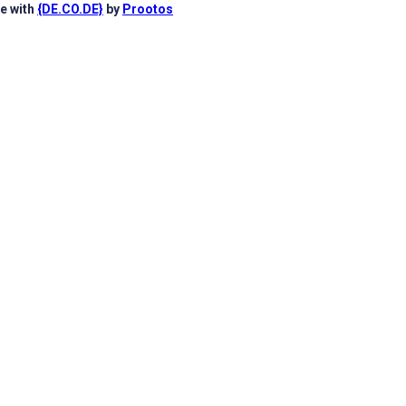
e with
{DE.CO.DE}
by
Prootos